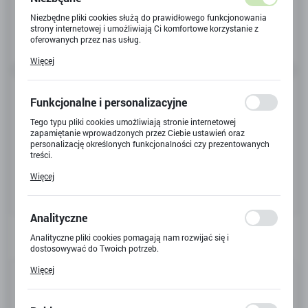
Niezbędne pliki cookies służą do prawidłowego funkcjonowania
strony internetowej i umożliwiają Ci komfortowe korzystanie z
oferowanych przez nas usług.
Pliki cookies odpowiadają na podejmowane przez Ciebie działania
Więcej
w celu m.in. dostosowania Twoich ustawień preferencji
prywatności, logowania czy wypełniania formularzy. Dzięki plikom
cookies strona, z której korzystasz, może działać bez zakłóceń.
Funkcjonalne i personalizacyjne
Tego typu pliki cookies umożliwiają stronie internetowej
zapamiętanie wprowadzonych przez Ciebie ustawień oraz
personalizację określonych funkcjonalności czy prezentowanych
treści.
Dzięki tym plikom cookies możemy zapewnić Ci większy komfort
Więcej
korzystania z funkcjonalności naszej strony poprzez dopasowanie
jej do Twoich indywidualnych preferencji. Wyrażenie zgody na
funkcjonalne i personalizacyjne pliki cookies gwarantuje
dostępność większej ilości funkcji na stronie.
Analityczne
Analityczne pliki cookies pomagają nam rozwijać się i
dostosowywać do Twoich potrzeb.
Cookies analityczne pozwalają na uzyskanie informacji w zakresie
Więcej
Kod produktu:
Y-5426
wykorzystywania witryny internetowej, miejsca oraz częstotliwości,
z jaką odwiedzane są nasze serwisy www. Dane pozwalają nam na
ocenę naszych serwisów internetowych pod względem ich
Kod EAN:
5901924059288
popularności wśród użytkowników. Zgromadzone informacje są