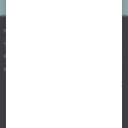
prywatności
*
INFORMACJE
OBSŁUGA KLIENTA
MOJE KONTO
MASZ PYTANIE
Kontakt telefoniczny 8:00-17:00 w dni robocze oraz 8:00-14:00
w soboty
Dział sprzedaży internetowej
+48 533 677 055
Dział sprzedaży stacjonarnej
+48 745 57 35