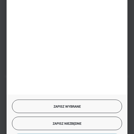
Zakupy hurtowe
+48 793 612 067
sklep@hurtowniazabawek.pl
PHU BIAŁY
Białystok, ul. Handlowa 13
FORMULARZ KONTAKTOWY
BEZPIECZNE PŁATNOŚCI
ZAPISZ WYBRANE
SZYBKA DOSTAWA
ZAPISZ NIEZBĘDNE