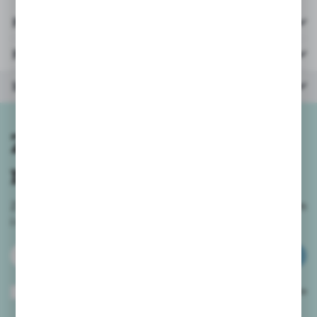
Pliki do pobrania
Parametry
Inne z kategorii
Zapisz się do
newslettera
Zapisz się do newslettera na naszym sklepie internetowym
i
otrzymuj informacje o nowościach i promocjach.
ZAPISZ SIĘ
Wyrażam zgodę na otrzymywanie drogą elektroniczną na wskazany przeze
mnie adres e-mail informacji dotyczących usług świadczonych przez
Administratora. Zgoda może zostać cofnięta w każdym czasie.
Polityka