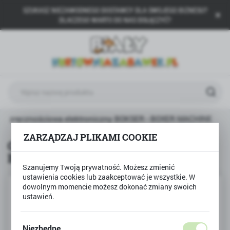
SZUKASZ NIEZAWODNEGO DOSTAWCY DLA SWOJEGO BIZNESU?
USTAWIENIA REGIONALNE
DLACZEGO WARTO DO NAS DOŁĄCZYĆ?
Lokalizacja
Polska
Język
polski
Waluta
ra zręcznościowa elektroniczny BOKSER - BOXER MACHINE
Polski złoty (PLN)
ZARZĄDZAJ PLIKAMI COOKIE
Gra zręcznościowa elektroniczny
BOKSER - BOXER MACHINE
ZAPISZ
Szanujemy Twoją prywatność. Możesz zmienić
ustawienia cookies lub zaakceptować je wszystkie. W
dowolnym momencie możesz dokonać zmiany swoich
ustawień.
Niezbędne