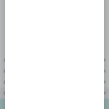
- ilość elementów: 102
- wielkość jednego klocka 2x2:
3x3x1,4cm
- materiał: plastik
- wiek: 3+
- opakowanie: kartonik 25,5x23x9cm
Szczegóły
Pliki do pobrania
Parametry
Inne z kategorii