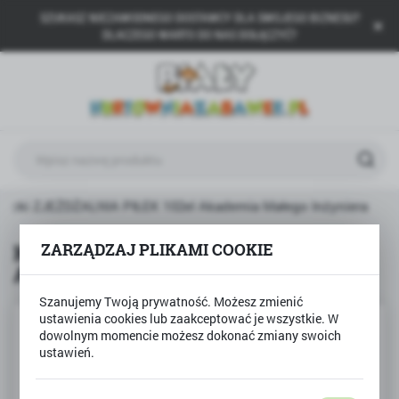
SZUKASZ NIEZAWODNEGO DOSTAWCY DLA SWOJEGO BIZNESU?
USTAWIENIA REGIONALNE
DLACZEGO WARTO DO NAS DOŁĄCZYĆ?
Lokalizacja
Polska
Język
polski
Waluta
locki ZJEŻDŻALNIA PIŁEK 102el Akademia Małego Inżyniera
Polski złoty (PLN)
Klocki ZJEŻDŻALNIA PIŁEK 102el
ZARZĄDZAJ PLIKAMI COOKIE
Akademia Małego Inżyniera
ZAPISZ
Szanujemy Twoją prywatność. Możesz zmienić
ustawienia cookies lub zaakceptować je wszystkie. W
dowolnym momencie możesz dokonać zmiany swoich
ustawień.