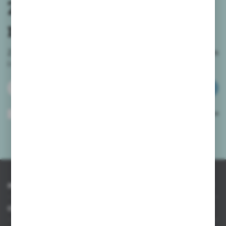
Zapisz się do
newslettera
Zapisz się do newslettera na naszym sklepie internetowym
i
otrzymuj informacje o nowościach i promocjach.
ZAPISZ SIĘ
Wyrażam zgodę na otrzymywanie drogą elektroniczną na wskazany przeze
mnie adres e-mail informacji dotyczących usług świadczonych przez
Administratora. Zgoda może zostać cofnięta w każdym czasie.
Polityka
prywatności
*
INFORMACJE
OBSŁUGA KLIENTA