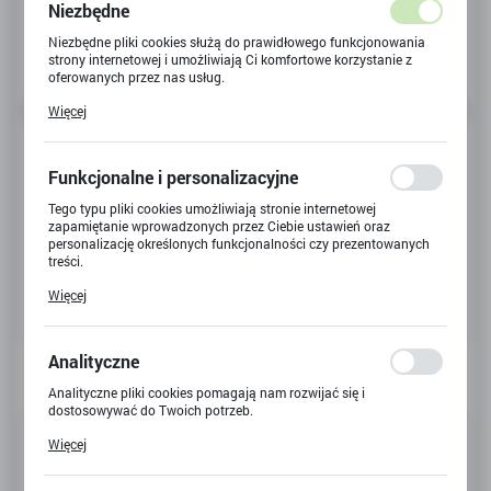
Niezbędne
Niezbędne pliki cookies służą do prawidłowego funkcjonowania
strony internetowej i umożliwiają Ci komfortowe korzystanie z
oferowanych przez nas usług.
Pliki cookies odpowiadają na podejmowane przez Ciebie działania
Więcej
w celu m.in. dostosowania Twoich ustawień preferencji
prywatności, logowania czy wypełniania formularzy. Dzięki plikom
cookies strona, z której korzystasz, może działać bez zakłóceń.
Funkcjonalne i personalizacyjne
Tego typu pliki cookies umożliwiają stronie internetowej
zapamiętanie wprowadzonych przez Ciebie ustawień oraz
personalizację określonych funkcjonalności czy prezentowanych
treści.
Dzięki tym plikom cookies możemy zapewnić Ci większy komfort
Więcej
korzystania z funkcjonalności naszej strony poprzez dopasowanie
jej do Twoich indywidualnych preferencji. Wyrażenie zgody na
funkcjonalne i personalizacyjne pliki cookies gwarantuje
dostępność większej ilości funkcji na stronie.
Analityczne
Analityczne pliki cookies pomagają nam rozwijać się i
dostosowywać do Twoich potrzeb.
Kod produktu:
Y-5540
Cookies analityczne pozwalają na uzyskanie informacji w zakresie
Więcej
wykorzystywania witryny internetowej, miejsca oraz częstotliwości,
z jaką odwiedzane są nasze serwisy www. Dane pozwalają nam na
Kod EAN:
5901924059936
ocenę naszych serwisów internetowych pod względem ich