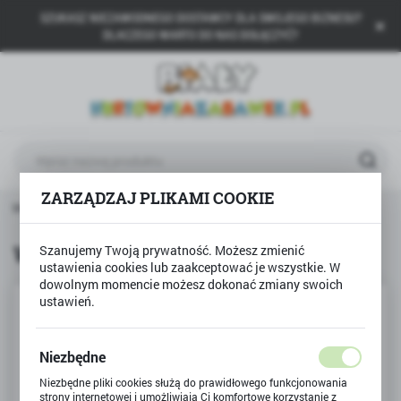
SZUKASZ NIEZAWODNEGO DOSTAWCY DLA SWOJEGO BIZNESU?
USTAWIENIA REGIONALNE
DLACZEGO WARTO DO NAS DOŁĄCZYĆ?
Lokalizacja
Polska
Język
polski
ZARZĄDZAJ PLIKAMI COOKIE
Waluta
Strona główna
BIAŁY
Wózek dla lalek z daszkiem
Polski złoty (PLN)
Wózek dla lalek z daszkiem
Szanujemy Twoją prywatność. Możesz zmienić
ustawienia cookies lub zaakceptować je wszystkie. W
ZAPISZ
dowolnym momencie możesz dokonać zmiany swoich
ustawień.
Niezbędne
Niezbędne pliki cookies służą do prawidłowego funkcjonowania
strony internetowej i umożliwiają Ci komfortowe korzystanie z