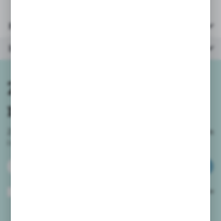
Parametry
Inne z kategorii
Zapisz się do
newslettera
Zapisz się do newslettera na naszym sklepie internetowym
i
otrzymuj informacje o nowościach i promocjach.
ZAPISZ SIĘ
Wyrażam zgodę na otrzymywanie drogą elektroniczną na wskazany przeze
mnie adres e-mail informacji dotyczących usług świadczonych przez
Administratora. Zgoda może zostać cofnięta w każdym czasie.
Polityka
prywatności
*