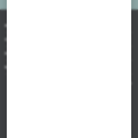
INFORMACJE
OBSŁUGA KLIENTA
MOJE KONTO
MASZ PYTANIE
Kontakt telefoniczny 8:00-17:00 w dni robocze oraz 8:00-14:00
w soboty
Dział sprzedaży internetowej
+48 533 677 055
Dział sprzedaży stacjonarnej
+48 745 57 35
Zakupy hurtowe