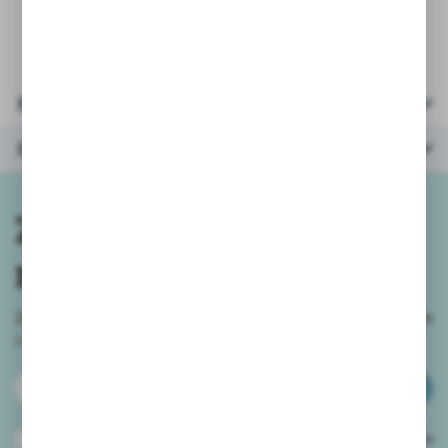
* wiek: 8+
* opakowanie: 19x10x4,5 cm
Parametry
Inne z kategorii
Zapisz się do
newslettera
Zapisz się do newslettera na naszym sklepie internetowym
i
otrzymuj informacje o nowościach i promocjach.
ZAPISZ SIĘ
Wyrażam zgodę na otrzymywanie drogą elektroniczną na wskazany przeze