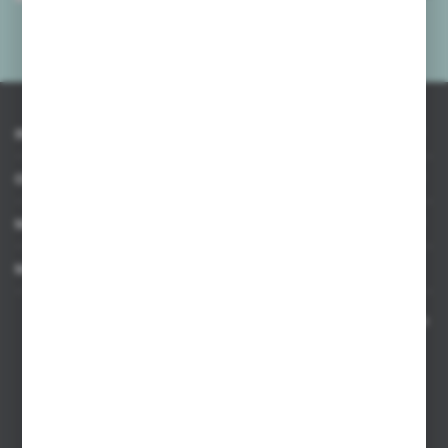
mnie adres e-mail informacji dotyczących usług świadczonych przez
Administratora. Zgoda może zostać cofnięta w każdym czasie.
Polityka
prywatności
*
INFORMACJE
OBSŁUGA KLIENTA
MOJE KONTO
MASZ PYTANIE
Kontakt telefoniczny 8:00-17:00 w dni robocze oraz 8:00-14:00
w soboty
Dział sprzedaży internetowej
+48 533 677 055
Dział sprzedaży stacjonarnej