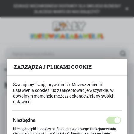
SZUKASZ NIEZAWODNEGO DOSTAWCY DLA SWOJEGO BIZNESU?
USTAWIENIA REGIONALNE
DLACZEGO WARTO DO NAS DOŁĄCZYĆ?
Lokalizacja
Polska
Język
polski
ZARZĄDZAJ PLIKAMI COOKIE
Waluta
główna
CLEMENTONI
Mini fabryka kwiatów Narcyz
Polski złoty (PLN)
Mini fabryka kwiatów Narcyz
Szanujemy Twoją prywatność. Możesz zmienić
ustawienia cookies lub zaakceptować je wszystkie. W
ZAPISZ
dowolnym momencie możesz dokonać zmiany swoich
ustawień.
Niezbędne
Niezbędne pliki cookies służą do prawidłowego funkcjonowania
strony internetowej i umożliwiają Ci komfortowe korzystanie z