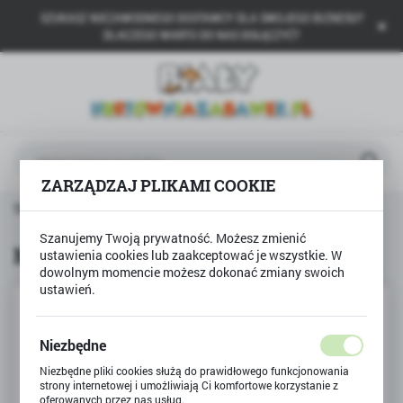
SZUKASZ NIEZAWODNEGO DOSTAWCY DLA SWOJEGO BIZNESU?
USTAWIENIA REGIONALNE
DLACZEGO WARTO DO NAS DOŁĄCZYĆ?
Lokalizacja
Polska
Język
polski
ZARZĄDZAJ PLIKAMI COOKIE
Waluta
Strona główna
CLEMENTONI
Mówiący pilot TV
Polski złoty (PLN)
Szanujemy Twoją prywatność. Możesz zmienić
Mówiący pilot TV
ustawienia cookies lub zaakceptować je wszystkie. W
dowolnym momencie możesz dokonać zmiany swoich
ZAPISZ
ustawień.
Niezbędne
Niezbędne pliki cookies służą do prawidłowego funkcjonowania
strony internetowej i umożliwiają Ci komfortowe korzystanie z
oferowanych przez nas usług.