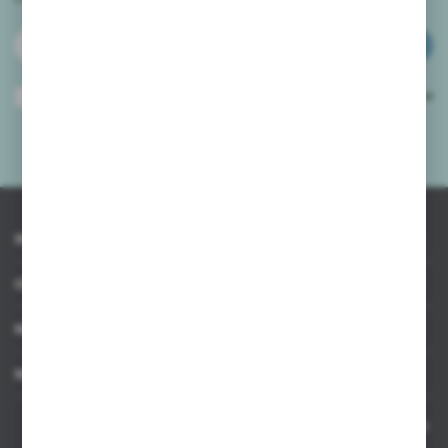
ZAPISZ SIĘ
Wyrażam zgodę na otrzymywanie drogą elektroniczną na wskazany przeze
mnie adres e-mail informacji dotyczących usług świadczonych przez
Administratora. Zgoda może zostać cofnięta w każdym czasie.
Polityka
prywatności
*
INFORMACJE
OBSŁUGA KLIENTA
MOJE KONTO
MASZ PYTANIE
Kontakt telefoniczny 8:00-17:00 w dni robocze oraz 8:00-14:00
w soboty