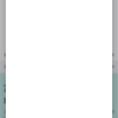
i zrozumienie związku przyczynowo-
skutkowego.
Parametry:
* wiek: 10-36m
* opakowanie: kartonik 10x20x4 cm
* zawiera baterie demonstracyjne 2xAAA/LR03
Parametry
Inne z kategorii
Zapisz się do
newslettera
Zapisz się do newslettera na naszym sklepie internetowym
i
otrzymuj informacje o nowościach i promocjach.