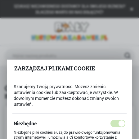
SZUKASZ NIEZAWODNEGO DOSTAWCY DLA SWOJEGO BIZNESU?
USTAWIENIA REGIONALNE
DLACZEGO WARTO DO NAS DOŁĄCZYĆ?
Lokalizacja
Polska
Język
polski
ZARZĄDZAJ PLIKAMI COOKIE
Waluta
CREATE it!
CREATE it Make-up kuferek makijażowy
Polski złoty (PLN)
CREATE it Make-up kuferek
Szanujemy Twoją prywatność. Możesz zmienić
ustawienia cookies lub zaakceptować je wszystkie. W
makijażowy
ZAPISZ
dowolnym momencie możesz dokonać zmiany swoich
ustawień.
Niezbędne
Niezbędne pliki cookies służą do prawidłowego funkcjonowania
strony internetowej i umożliwiają Ci komfortowe korzystanie z