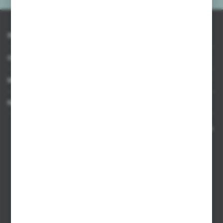
INFORMACJE
OBSŁUGA KLIENTA
MOJE KONTO
MASZ PYTANIE
Kontakt telefoniczny 8:00-17:00 w dni robocze oraz 8:00-14:00
w soboty
Dział sprzedaży internetowej
+48 533 677 055
Dział sprzedaży stacjonarnej
+48 745 57 35
Zakupy hurtowe