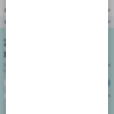
Parametry
Inne z kategorii
Zapisz się do
newslettera
Zapisz się do newslettera na naszym sklepie internetowym
i
otrzymuj informacje o nowościach i promocjach.
ZAPISZ SIĘ
Wyrażam zgodę na otrzymywanie drogą elektroniczną na wskazany przeze
mnie adres e-mail informacji dotyczących usług świadczonych przez
Administratora. Zgoda może zostać cofnięta w każdym czasie.
Polityka
prywatności
*