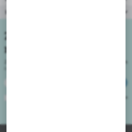
Inne z kategorii
Zapisz się do
newslettera
Zapisz się do newslettera na naszym sklepie internetowym
i
otrzymuj informacje o nowościach i promocjach.
ZAPISZ SIĘ
Wyrażam zgodę na otrzymywanie drogą elektroniczną na wskazany przeze
mnie adres e-mail informacji dotyczących usług świadczonych przez
Administratora. Zgoda może zostać cofnięta w każdym czasie.
Polityka
prywatności
*