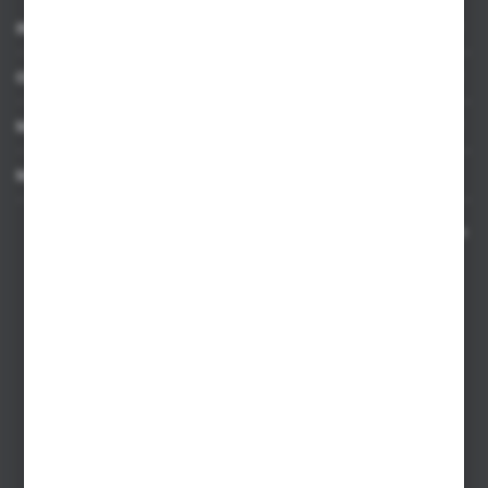
INFORMACJE
OBSŁUGA KLIENTA
MOJE KONTO
MASZ PYTANIE
Kontakt telefoniczny 8:00-17:00 w dni robocze oraz 8:00-14:00
w soboty
Dział sprzedaży internetowej
+48 533 677 055
Dział sprzedaży stacjonarnej
+48 745 57 35
Zakupy hurtowe
+48 793 612 067
sklep@hurtowniazabawek.pl