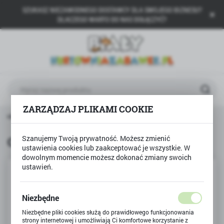
SZUKASZ NIEZAWODNEGO DOSTAWCY DLA SWOJEGO BIZNESU?
USTAWIENIA REGIONALNE
DLACZEGO WARTO DO NAS DOŁĄCZYĆ?
Lokalizacja
Polska
Język
polski
ZARZĄDZAJ PLIKAMI COOKIE
Waluta
ówna
CREATE it!
CREATE it balsam do ust PĄCZEK
Polski złoty (PLN)
Szanujemy Twoją prywatność. Możesz zmienić
CREATE it balsam do ust PĄCZEK
ustawienia cookies lub zaakceptować je wszystkie. W
ZAPISZ
dowolnym momencie możesz dokonać zmiany swoich
ustawień.
Niezbędne
Niezbędne pliki cookies służą do prawidłowego funkcjonowania
strony internetowej i umożliwiają Ci komfortowe korzystanie z