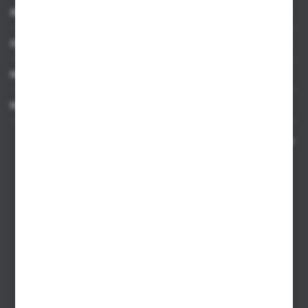
INFORMACJE
OBSŁUGA KLIENTA
MOJE KONTO
MASZ PYTANIE
Kontakt telefoniczny 8:00-17:00 w dni robocze oraz 8:00-14:00
w soboty
Dział sprzedaży internetowej
+48 533 677 055
Dział sprzedaży stacjonarnej
+48 745 57 35
Zakupy hurtowe
+48 793 612 067
sklep@hurtowniazabawek.pl