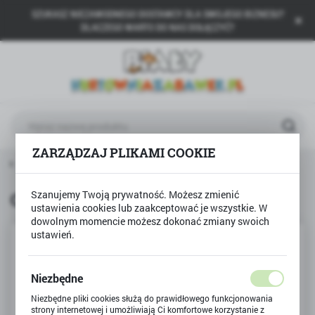
SZUKASZ NIEZAWODNEGO DOSTAWCY DLA SWOJEGO BIZNESU?
USTAWIENIA REGIONALNE
DLACZEGO WARTO DO NAS DOŁĄCZYĆ?
Lokalizacja
Polska
Język
polski
ZARZĄDZAJ PLIKAMI COOKIE
Waluta
wna
CREATE it!
CREATE it balsam owocowy do ust
Polski złoty (PLN)
Szanujemy Twoją prywatność. Możesz zmienić
CREATE it balsam owocowy do ust
ustawienia cookies lub zaakceptować je wszystkie. W
ZAPISZ
dowolnym momencie możesz dokonać zmiany swoich
ustawień.
Niezbędne
Niezbędne pliki cookies służą do prawidłowego funkcjonowania
strony internetowej i umożliwiają Ci komfortowe korzystanie z