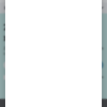
Inne z kategorii
Zapisz się do
newslettera
Zapisz się do newslettera na naszym sklepie internetowym
i
otrzymuj informacje o nowościach i promocjach.
ZAPISZ SIĘ
Wyrażam zgodę na otrzymywanie drogą elektroniczną na wskazany przeze
mnie adres e-mail informacji dotyczących usług świadczonych przez
Administratora. Zgoda może zostać cofnięta w każdym czasie.
Polityka
prywatności
*