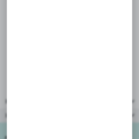
go mieć zawsze przy sobie.
Najlepszy pomocnik suchych
i spierzchniętych ust masz w zasięgu
ręki!
PARAMETRY:
* puszka wielkość: 5,5x2cm
* opakowanie wielkość: 5x5x2,5cm
* wiek: 6+
Parametry
Inne z kategorii