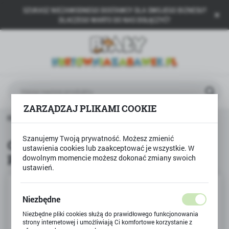
SZUKASZ NIEZAWODNEGO DOSTAWCY DLA SWOJEGO BIZNESU?
USTAWIENIA REGIONALNE
DLACZEGO WARTO DO NAS DOŁĄCZYĆ?
Lokalizacja
Polska
Język
polski
ZARZĄDZAJ PLIKAMI COOKIE
Waluta
CREATE it!
CREATE it balsam owocowy do ust puszka
Polski złoty (PLN)
Szanujemy Twoją prywatność. Możesz zmienić
CREATE it balsam owocowy do ust
ustawienia cookies lub zaakceptować je wszystkie. W
puszka
dowolnym momencie możesz dokonać zmiany swoich
ZAPISZ
ustawień.
Niezbędne
Niezbędne pliki cookies służą do prawidłowego funkcjonowania
strony internetowej i umożliwiają Ci komfortowe korzystanie z