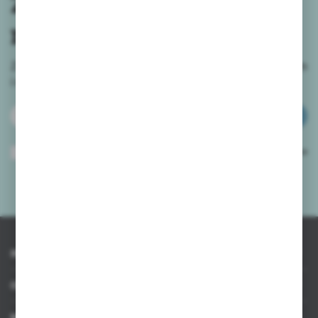
Zapisz się do
newslettera
Zapisz się do newslettera na naszym sklepie internetowym
i
otrzymuj informacje o nowościach i promocjach.
ZAPISZ SIĘ
Wyrażam zgodę na otrzymywanie drogą elektroniczną na wskazany przeze
mnie adres e-mail informacji dotyczących usług świadczonych przez
Administratora. Zgoda może zostać cofnięta w każdym czasie.
Polityka
prywatności
*
INFORMACJE
OBSŁUGA KLIENTA
MOJE KONTO