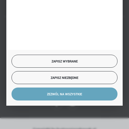
BEZPIECZNE PŁATNOŚCI
SZYBKA DOSTAWA
ZAPISZ WYBRANE
ZAPISZ NIEZBĘDNE
DOŁĄCZ DO NAS
ZEZWÓL NA WSZYSTKIE