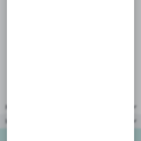
system obsługi zamówień, od razu
przy zakupie prosimy o podanie
koloru/wzoru, który Państwo wybrali
w wiadomości do zamówienia.
Podanie takich danych w osobnej
wiadomości nie gwarantuje wysyłki
wybranego koloru/wzoru.
Przy większych zamówieniach
wysyłamy mix kolorów/wzorów.
Parametry
Inne z kategorii