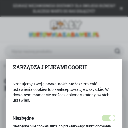
SZUKASZ NIEZAWODNEGO DOSTAWCY DLA SWOJEGO BIZNESU?
USTAWIENIA REGIONALNE
DLACZEGO WARTO DO NAS DOŁĄCZYĆ?
Lokalizacja
Polska
Język
polski
Waluta
it!
CREATE it BŁYSZCZYK DO UST I BROKAT DO CIAŁA
ZARZĄDZAJ PLIKAMI COOKIE
Polski złoty (PLN)
CREATE it BŁYSZCZYK DO UST I
Szanujemy Twoją prywatność. Możesz zmienić
BROKAT DO CIAŁA
ZAPISZ
ustawienia cookies lub zaakceptować je wszystkie. W
dowolnym momencie możesz dokonać zmiany swoich
ustawień.
Niezbędne
Niezbędne pliki cookies służą do prawidłowego funkcjonowania