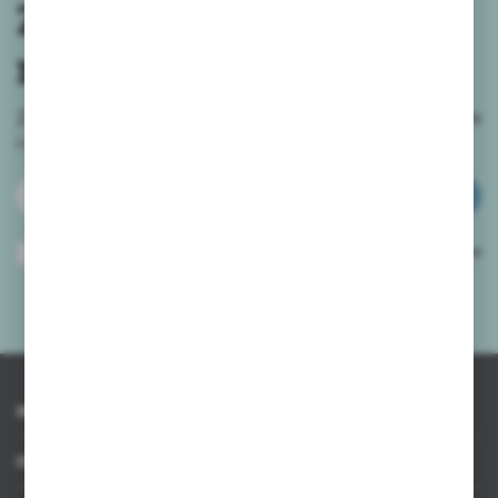
Zapisz się do
newslettera
Zapisz się do newslettera na naszym sklepie internetowym
i
otrzymuj informacje o nowościach i promocjach.
ZAPISZ SIĘ
Wyrażam zgodę na otrzymywanie drogą elektroniczną na wskazany przeze
mnie adres e-mail informacji dotyczących usług świadczonych przez
Administratora. Zgoda może zostać cofnięta w każdym czasie.
Polityka
prywatności
*
INFORMACJE
OBSŁUGA KLIENTA