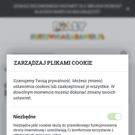
SZUKASZ NIEZAWODNEGO DOSTAWCY DLA SWOJEGO BIZNESU?
USTAWIENIA REGIONALNE
DLACZEGO WARTO DO NAS DOŁĄCZYĆ?
Lokalizacja
Polska
Język
polski
ZARZĄDZAJ PLIKAMI COOKIE
Waluta
CREATE it!
CREATE it lakier do paznokci BROKAT 3szt
Polski złoty (PLN)
Szanujemy Twoją prywatność. Możesz zmienić
CREATE it lakier do paznokci
ustawienia cookies lub zaakceptować je wszystkie. W
BROKAT 3szt
dowolnym momencie możesz dokonać zmiany swoich
ZAPISZ
ustawień.
Niezbędne
Niezbędne pliki cookies służą do prawidłowego funkcjonowania
strony internetowej i umożliwiają Ci komfortowe korzystanie z
oferowanych przez nas usług.