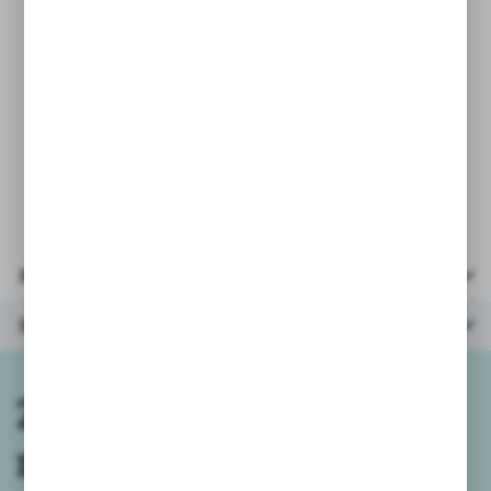
PARAMETRY:
* lakier do paznokci 3szt
* wysokość pojemniczka 5,5cm
* opakowanie wielkość: 15x7,5x2,5cm
* wiek: 6+
Parametry
Inne z kategorii
Zapisz się do
newslettera