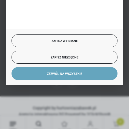
BEZPIECZNE PŁATNOŚCI
SZYBKA DOSTAWA
ZAPISZ WYBRANE
ZAPISZ NIEZBĘDNE
DOŁĄCZ DO NAS
ZEZWÓL NA WSZYSTKIE
Copyright by hurtowniazabawek.pl
Agencja interaktywna
[ti]
Powered by
2ClickShop®
0