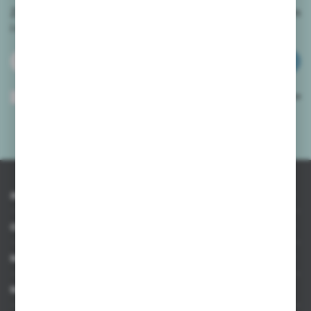
Zapisz się do newslettera na naszym sklepie internetowym
i
otrzymuj informacje o nowościach i promocjach.
ZAPISZ SIĘ
Wyrażam zgodę na otrzymywanie drogą elektroniczną na wskazany przeze
mnie adres e-mail informacji dotyczących usług świadczonych przez
Administratora. Zgoda może zostać cofnięta w każdym czasie.
Polityka
prywatności
*
INFORMACJE
OBSŁUGA KLIENTA
MOJE KONTO
MASZ PYTANIE