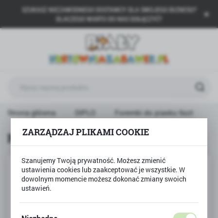
SZUKASZ NIEZAWODNEGO DOSTAWCY DLA SWOJEGO BIZNESU?
USTAWIENIA REGIONALNE
DLACZEGO WARTO DO NAS DOŁĄCZYĆ?
Lokalizacja
Polska
Język
polski
Waluta
Strona główna
DIPLO
Foremki do piasku 6szt
Polski złoty (PLN)
ZARZĄDZAJ PLIKAMI COOKIE
Foremki do piasku 6szt
ZAPISZ
Szanujemy Twoją prywatność. Możesz zmienić
ustawienia cookies lub zaakceptować je wszystkie. W
dowolnym momencie możesz dokonać zmiany swoich
ustawień.