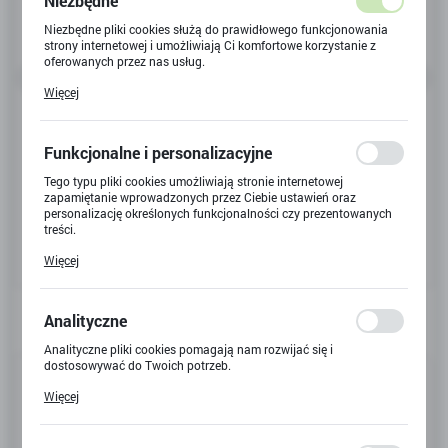
Niezbędne
Niezbędne pliki cookies służą do prawidłowego funkcjonowania
strony internetowej i umożliwiają Ci komfortowe korzystanie z
oferowanych przez nas usług.
Pliki cookies odpowiadają na podejmowane przez Ciebie działania
Więcej
w celu m.in. dostosowania Twoich ustawień preferencji
prywatności, logowania czy wypełniania formularzy. Dzięki plikom
cookies strona, z której korzystasz, może działać bez zakłóceń.
Funkcjonalne i personalizacyjne
Tego typu pliki cookies umożliwiają stronie internetowej
zapamiętanie wprowadzonych przez Ciebie ustawień oraz
personalizację określonych funkcjonalności czy prezentowanych
treści.
Dzięki tym plikom cookies możemy zapewnić Ci większy komfort
Więcej
korzystania z funkcjonalności naszej strony poprzez dopasowanie
jej do Twoich indywidualnych preferencji. Wyrażenie zgody na
funkcjonalne i personalizacyjne pliki cookies gwarantuje
dostępność większej ilości funkcji na stronie.
Analityczne
Analityczne pliki cookies pomagają nam rozwijać się i
dostosowywać do Twoich potrzeb.
Kod produktu:
L-012
Cookies analityczne pozwalają na uzyskanie informacji w zakresie
Więcej
wykorzystywania witryny internetowej, miejsca oraz częstotliwości,
Kod EAN:
5907763701029
z jaką odwiedzane są nasze serwisy www. Dane pozwalają nam na
ocenę naszych serwisów internetowych pod względem ich
Dostępny