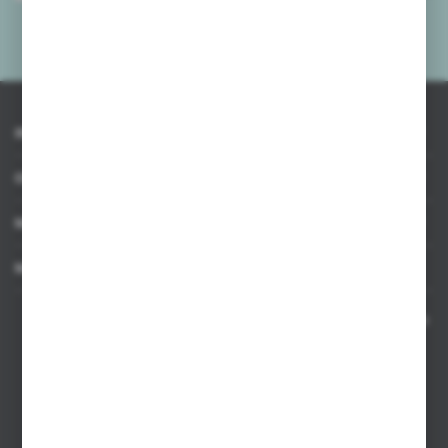
mnie adres e-mail informacji dotyczących usług świadczonych przez
Administratora. Zgoda może zostać cofnięta w każdym czasie.
Polityka
prywatności
*
INFORMACJE
OBSŁUGA KLIENTA
MOJE KONTO
MASZ PYTANIE
Kontakt telefoniczny 8:00-17:00 w dni robocze oraz 8:00-14:00
w soboty
Dział sprzedaży internetowej
+48 533 677 055
Dział sprzedaży stacjonarnej