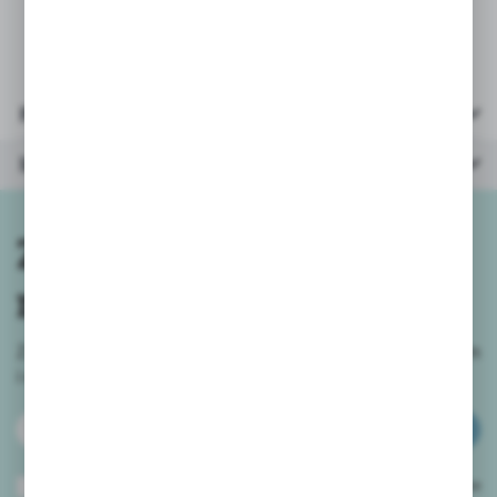
53x20x20cm
Parametry
Inne z kategorii
Zapisz się do
newslettera
Zapisz się do newslettera na naszym sklepie internetowym
i
otrzymuj informacje o nowościach i promocjach.
ZAPISZ SIĘ
Wyrażam zgodę na otrzymywanie drogą elektroniczną na wskazany przeze