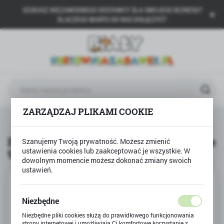
SZUKASZ NIEZAWODNEGO DOSTAWCY DLA SWOJEGO BIZNESU?
USTAWIENIA REGIONALNE
DLACZEGO WARTO DO NAS DOŁĄCZYĆ?
Lokalizacja
Polska
Język
polski
ZARZĄDZAJ PLIKAMI COOKIE
Waluta
na
DIPLO
Polskie klocki MAXI XXL mega duże 93el
Polski złoty (PLN)
Polskie klocki MAXI XXL mega duże
Szanujemy Twoją prywatność. Możesz zmienić
ustawienia cookies lub zaakceptować je wszystkie. W
93el
ZAPISZ
dowolnym momencie możesz dokonać zmiany swoich
ustawień.
Niezbędne
Niezbędne pliki cookies służą do prawidłowego funkcjonowania
strony internetowej i umożliwiają Ci komfortowe korzystanie z