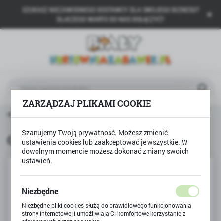
SZUKASZ NIEZAWODNEGO DOSTAWCY DLA SWOJEGO BIZNESU?
USTAWIENIA REGIONALNE
DLACZEGO WARTO DO NAS DOŁĄCZYĆ?
Lokalizacja
Polska
Język
polski
ZARZĄDZAJ PLIKAMI COOKIE
Waluta
łówna
GRANNA
Gra Wyszywanki bez igły GRANNA
Polski złoty (PLN)
Szanujemy Twoją prywatność. Możesz zmienić
Gra Wyszywanki bez igły GRANNA
ustawienia cookies lub zaakceptować je wszystkie. W
dowolnym momencie możesz dokonać zmiany swoich
ZAPISZ
ustawień.
Niezbędne
Niezbędne pliki cookies służą do prawidłowego funkcjonowania
strony internetowej i umożliwiają Ci komfortowe korzystanie z
oferowanych przez nas usług.