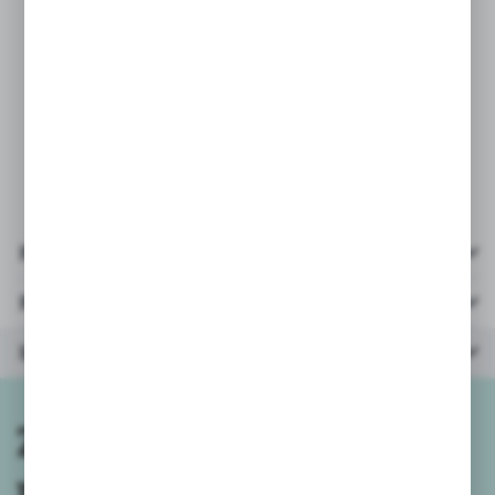
* 5 obrazków z otworami
* 5 kolorowych sznurówek
* liczba graczy: 1-6
* wiek: 3+
* opakowanie: kartonik
19x19x3,5cm
Pliki do pobrania
Parametry
Inne z kategorii
Zapisz się do
newslettera