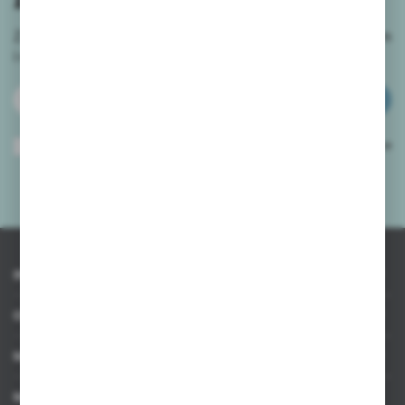
Zapisz się do newslettera na naszym sklepie internetowym
i
otrzymuj informacje o nowościach i promocjach.
ZAPISZ SIĘ
Wyrażam zgodę na otrzymywanie drogą elektroniczną na wskazany przeze
mnie adres e-mail informacji dotyczących usług świadczonych przez
Administratora. Zgoda może zostać cofnięta w każdym czasie.
Polityka
prywatności
*
INFORMACJE
OBSŁUGA KLIENTA
MOJE KONTO
MASZ PYTANIE