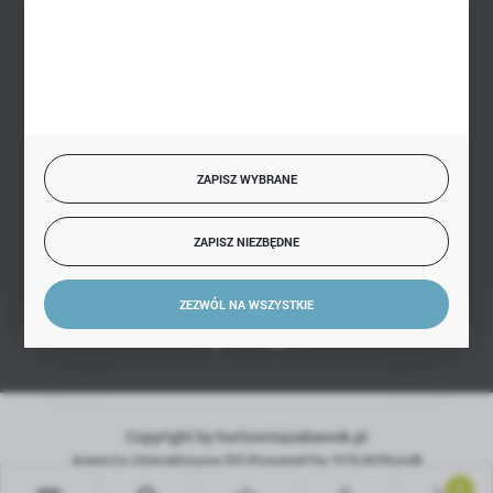
BEZPIECZNE PŁATNOŚCI
SZYBKA DOSTAWA
ZAPISZ WYBRANE
ZAPISZ NIEZBĘDNE
DOŁĄCZ DO NAS
ZEZWÓL NA WSZYSTKIE
Copyright by hurtowniazabawek.pl
Agencja interaktywna
[ti]
Powered by
2ClickShop®
0