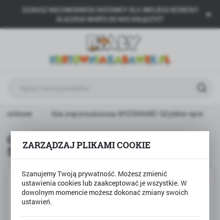
SZUKASZ NIEZAWODNEGO DOSTAWCY DLA SWOJEGO BIZNESU?
USTAWIENIA REGIONALNE
DLACZEGO WARTO DO NAS DOŁĄCZYĆ?
Lokalizacja
Polska
Język
polski
Waluta
 sportowe
Gra zręcznościowa WYZWANIE! SZybkie ręce
Polski złoty (PLN)
Gra zręcznościowa WYZWANIE!
ZARZĄDZAJ PLIKAMI COOKIE
SZybkie ręce
ZAPISZ
Szanujemy Twoją prywatność. Możesz zmienić
PROMOCJA
ustawienia cookies lub zaakceptować je wszystkie. W
dowolnym momencie możesz dokonać zmiany swoich
ustawień.