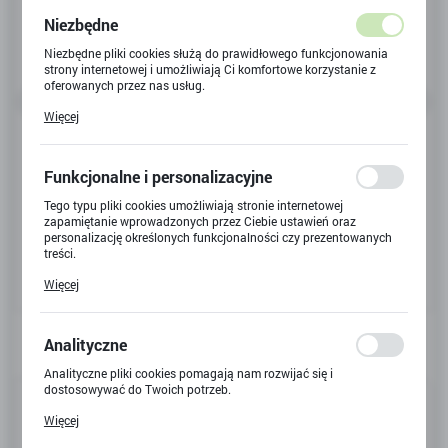
Niezbędne
Niezbędne pliki cookies służą do prawidłowego funkcjonowania
strony internetowej i umożliwiają Ci komfortowe korzystanie z
oferowanych przez nas usług.
Pliki cookies odpowiadają na podejmowane przez Ciebie działania
Więcej
w celu m.in. dostosowania Twoich ustawień preferencji
prywatności, logowania czy wypełniania formularzy. Dzięki plikom
cookies strona, z której korzystasz, może działać bez zakłóceń.
Funkcjonalne i personalizacyjne
Tego typu pliki cookies umożliwiają stronie internetowej
zapamiętanie wprowadzonych przez Ciebie ustawień oraz
personalizację określonych funkcjonalności czy prezentowanych
treści.
Dzięki tym plikom cookies możemy zapewnić Ci większy komfort
Więcej
korzystania z funkcjonalności naszej strony poprzez dopasowanie
jej do Twoich indywidualnych preferencji. Wyrażenie zgody na
funkcjonalne i personalizacyjne pliki cookies gwarantuje
dostępność większej ilości funkcji na stronie.
Analityczne
Analityczne pliki cookies pomagają nam rozwijać się i
dostosowywać do Twoich potrzeb.
Kod produktu:
X-9018
Cookies analityczne pozwalają na uzyskanie informacji w zakresie
Więcej
wykorzystywania witryny internetowej, miejsca oraz częstotliwości,
Kod EAN:
5906826472661
z jaką odwiedzane są nasze serwisy www. Dane pozwalają nam na