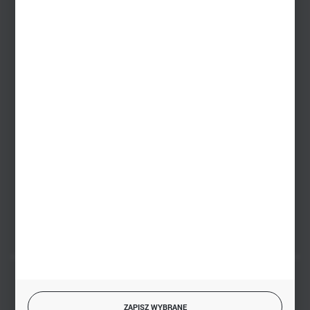
Dział sprzedaży internetowej
+48 533 677 055
Dział sprzedaży stacjonarnej
+48 745 57 35
Zakupy hurtowe
+48 793 612 067
sklep@hurtowniazabawek.pl
PHU BIAŁY
Białystok, ul. Handlowa 13
FORMULARZ KONTAKTOWY
BEZPIECZNE PŁATNOŚCI
ZAPISZ WYBRANE