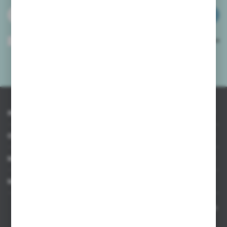
ZAPISZ SIĘ
Wyrażam zgodę na otrzymywanie drogą elektroniczną na wskazany przeze
mnie adres e-mail informacji dotyczących usług świadczonych przez
Administratora. Zgoda może zostać cofnięta w każdym czasie.
Polityka
prywatności
*
INFORMACJE
OBSŁUGA KLIENTA
MOJE KONTO
MASZ PYTANIE
Kontakt telefoniczny 8:00-17:00 w dni robocze oraz 8:00-14:00
w soboty