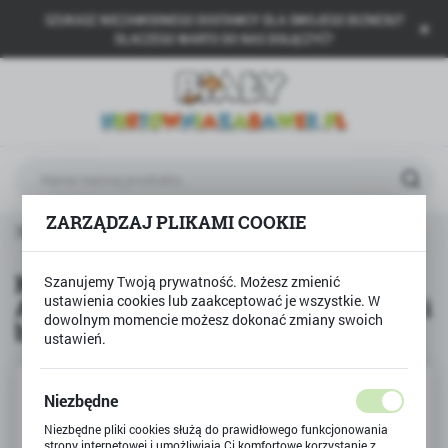
SZUKASZ NIEZAWODNEGO DOSTAWCY DLA SWOJEGO BIZNESU?
USTAWIENIA REGIONALNE
DLACZEGO WARTO DO NAS DOŁĄCZYĆ?
Lokalizacja
Polska
Język
polski
ZARZĄDZAJ PLIKAMI COOKIE
Waluta
Z KSIĘŻNICZKĄ Akademia Mądrego Dziecka. Czytaj i baw się
Polski złoty (PLN)
Książka BAL Z KSIĘŻNICZKĄ
Szanujemy Twoją prywatność. Możesz zmienić
ustawienia cookies lub zaakceptować je wszystkie. W
Akademia Mądrego Dziecka. Czytaj i
ZAPISZ
dowolnym momencie możesz dokonać zmiany swoich
baw się
ustawień.
Niezbędne
Niezbędne pliki cookies służą do prawidłowego funkcjonowania
strony internetowej i umożliwiają Ci komfortowe korzystanie z