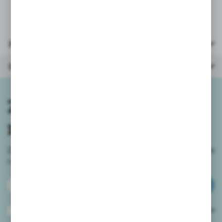
Parametry
Inne z kategorii
Zapisz się do
newslettera
Zapisz się do newslettera na naszym sklepie internetowym
i
otrzymuj informacje o nowościach i promocjach.
ZAPISZ SIĘ
Wyrażam zgodę na otrzymywanie drogą elektroniczną na wskazany przeze
mnie adres e-mail informacji dotyczących usług świadczonych przez