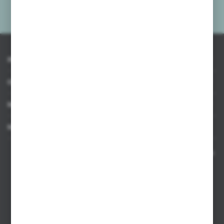
Administratora. Zgoda może zostać cofnięta w każdym czasie.
Polityka
prywatności
*
INFORMACJE
OBSŁUGA KLIENTA
MOJE KONTO
MASZ PYTANIE
Kontakt telefoniczny 8:00-17:00 w dni robocze oraz 8:00-14:00
w soboty
Dział sprzedaży internetowej
+48 533 677 055
Dział sprzedaży stacjonarnej
+48 745 57 35