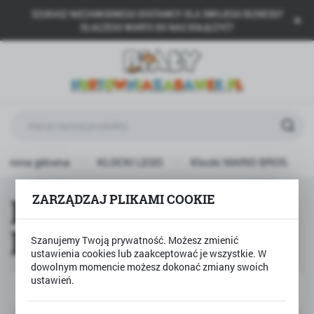
SZUKASZ NIEZAWODNEGO DOSTAWCY DLA SWOJEGO BIZNESU?
USTAWIENIA REGIONALNE
DLACZEGO WARTO DO NAS DOŁĄCZYĆ?
Lokalizacja
Polska
Język
polski
Waluta
Strona główna
KLOCKI LEGO
Klocki MARIO BROS.
Polski złoty (PLN)
ZARZĄDZAJ PLIKAMI COOKIE
Klocki MARIO
ZAPISZ
BROS.
Szanujemy Twoją prywatność. Możesz zmienić
ustawienia cookies lub zaakceptować je wszystkie. W
dowolnym momencie możesz dokonać zmiany swoich
ustawień.
Domyślnie
FILTRUJ