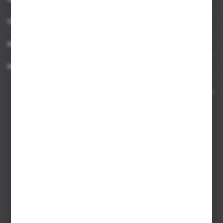
OBSŁUGA KLIENTA
MOJE KONTO
MASZ PYTANIE
Kontakt telefoniczny 8:00-17:00 w dni robocze oraz 8:00-14:00
w soboty
Dział sprzedaży internetowej
+48 533 677 055
Dział sprzedaży stacjonarnej
+48 745 57 35
Zakupy hurtowe
+48 793 612 067
sklep@hurtowniazabawek.pl