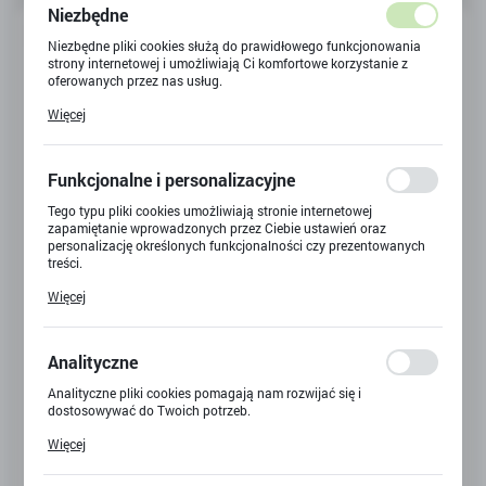
Niezbędne
Niezbędne pliki cookies służą do prawidłowego funkcjonowania
strony internetowej i umożliwiają Ci komfortowe korzystanie z
oferowanych przez nas usług.
Pliki cookies odpowiadają na podejmowane przez Ciebie działania
Więcej
w celu m.in. dostosowania Twoich ustawień preferencji
prywatności, logowania czy wypełniania formularzy. Dzięki plikom
cookies strona, z której korzystasz, może działać bez zakłóceń.
Funkcjonalne i personalizacyjne
Tego typu pliki cookies umożliwiają stronie internetowej
zapamiętanie wprowadzonych przez Ciebie ustawień oraz
personalizację określonych funkcjonalności czy prezentowanych
treści.
LEGO MARIO BROS PRZYGODY Z LUIGIM ZESTAW
STARTOWY
Dzięki tym plikom cookies możemy zapewnić Ci większy komfort
Więcej
korzystania z funkcjonalności naszej strony poprzez dopasowanie
Kod produktu:
71387
jej do Twoich indywidualnych preferencji. Wyrażenie zgody na
funkcjonalne i personalizacyjne pliki cookies gwarantuje
dostępność większej ilości funkcji na stronie.
Analityczne
Niedostępny
Analityczne pliki cookies pomagają nam rozwijać się i
dostosowywać do Twoich potrzeb.
259,90 zł
BRUTTO:
Cookies analityczne pozwalają na uzyskanie informacji w zakresie
Więcej
wykorzystywania witryny internetowej, miejsca oraz częstotliwości,
z jaką odwiedzane są nasze serwisy www. Dane pozwalają nam na
ocenę naszych serwisów internetowych pod względem ich