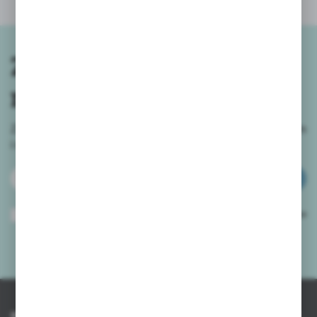
Zapisz się do
newslettera
Zapisz się do newslettera na naszym sklepie internetowym
i
otrzymuj informacje o nowościach i promocjach.
ZAPISZ SIĘ
Wyrażam zgodę na otrzymywanie drogą elektroniczną na wskazany przeze
mnie adres e-mail informacji dotyczących usług świadczonych przez
Administratora. Zgoda może zostać cofnięta w każdym czasie.
Polityka
prywatności
*
INFORMACJE