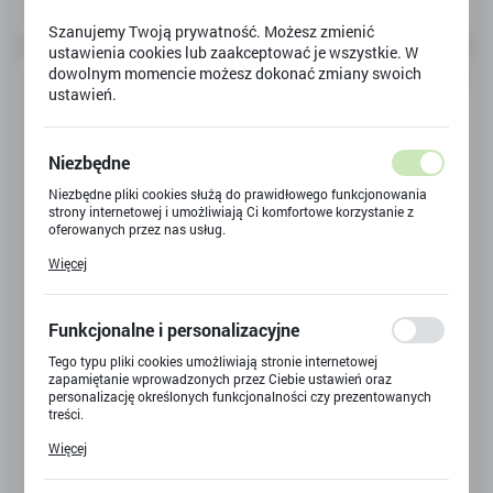
Domyślnie
FILTRUJ
Szanujemy Twoją prywatność. Możesz zmienić
ustawienia cookies lub zaakceptować je wszystkie. W
dowolnym momencie możesz dokonać zmiany swoich
NOWOŚĆ
ustawień.
Niezbędne
Niezbędne pliki cookies służą do prawidłowego funkcjonowania
strony internetowej i umożliwiają Ci komfortowe korzystanie z
oferowanych przez nas usług.
Pliki cookies odpowiadają na podejmowane przez Ciebie działania
Więcej
w celu m.in. dostosowania Twoich ustawień preferencji
prywatności, logowania czy wypełniania formularzy. Dzięki plikom
cookies strona, z której korzystasz, może działać bez zakłóceń.
TOR SAMOCHODOWY + AUTO 150EL
Funkcjonalne i personalizacyjne
Kod produktu:
Y-5524
Tego typu pliki cookies umożliwiają stronie internetowej
zapamiętanie wprowadzonych przez Ciebie ustawień oraz
Dostępny
personalizację określonych funkcjonalności czy prezentowanych
treści.
Dzięki tym plikom cookies możemy zapewnić Ci większy komfort
Więcej
korzystania z funkcjonalności naszej strony poprzez dopasowanie
44,60 zł
BRUTTO:
jej do Twoich indywidualnych preferencji. Wyrażenie zgody na
funkcjonalne i personalizacyjne pliki cookies gwarantuje