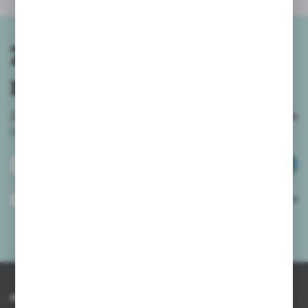
Zapisz się do
newslettera
Zapisz się do newslettera na naszym sklepie internetowym
i
otrzymuj informacje o nowościach i promocjach.
ZAPISZ SIĘ
Wyrażam zgodę na otrzymywanie drogą elektroniczną na wskazany przeze
mnie adres e-mail informacji dotyczących usług świadczonych przez
Administratora. Zgoda może zostać cofnięta w każdym czasie.
Polityka
prywatności
*
INFORMACJE