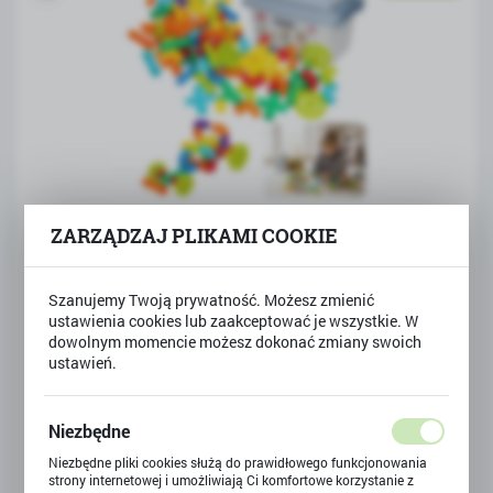
AKADEMIA MAŁEGO INŻYNIERA - KLOCKI
ZARZĄDZAJ PLIKAMI COOKIE
KONSTRUKCYJNE RURKI 88 EL
Kod produktu:
Y-5492
Szanujemy Twoją prywatność. Możesz zmienić
Dostępny
ustawienia cookies lub zaakceptować je wszystkie. W
dowolnym momencie możesz dokonać zmiany swoich
ustawień.
33,00 zł
BRUTTO:
Niezbędne
Niezbędne pliki cookies służą do prawidłowego funkcjonowania
strony internetowej i umożliwiają Ci komfortowe korzystanie z