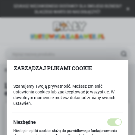
SZUKASZ NIEZAWODNEGO DOSTAWCY DLA SWOJEGO BIZNESU?
USTAWIENIA REGIONALNE
DLACZEGO WARTO DO NAS DOŁĄCZYĆ?
Lokalizacja
Polska
Język
polski
Waluta
ZARZĄDZAJ PLIKAMI COOKIE
la dziewczynek
Lalka DEFA LUCY w płaszczu elegantka
Polski złoty (PLN)
Lalka DEFA LUCY w płaszczu
Szanujemy Twoją prywatność. Możesz zmienić
elegantka
ustawienia cookies lub zaakceptować je wszystkie. W
ZAPISZ
dowolnym momencie możesz dokonać zmiany swoich
ustawień.
Niezbędne
Niezbędne pliki cookies służą do prawidłowego funkcjonowania