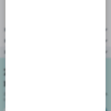
wysyłamy mix kolorów/wzorów.
Pliki do pobrania
Parametry
Inne z kategorii
Zapisz się do
newslettera
Zapisz się do newslettera na naszym sklepie internetowym
i
otrzymuj informacje o nowościach i promocjach.