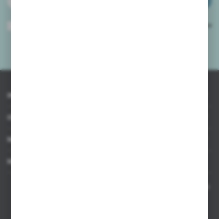
ZAPISZ SIĘ
Wyrażam zgodę na otrzymywanie drogą elektroniczną na wskazany przeze
mnie adres e-mail informacji dotyczących usług świadczonych przez
Administratora. Zgoda może zostać cofnięta w każdym czasie.
Polityka
prywatności
*
INFORMACJE
OBSŁUGA KLIENTA
MOJE KONTO
MASZ PYTANIE
Kontakt telefoniczny 8:00-17:00 w dni robocze oraz 8:00-14:00
w soboty
Dział sprzedaży internetowej