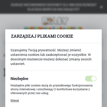
SZUKASZ NIEZAWODNEGO DOSTAWCY DLA SWOJEGO BIZNESU?
USTAWIENIA REGIONALNE
DLACZEGO WARTO DO NAS DOŁĄCZYĆ?
Lokalizacja
Polska
ZARZĄDZAJ PLIKAMI COOKIE
Język
polski
Szanujemy Twoją prywatność. Możesz zmienić
Waluta
ustawienia cookies lub zaakceptować je wszystkie. W
Strona główna
MELI
Polski złoty (PLN)
dowolnym momencie możesz dokonać zmiany swoich
ustawień.
MELI
ZAPISZ
Niezbędne
Niezbędne pliki cookies służą do prawidłowego funkcjonowania
Domyślnie
FILTRUJ
strony internetowej i umożliwiają Ci komfortowe korzystanie z
oferowanych przez nas usług.
Pliki cookies odpowiadają na podejmowane przez Ciebie działania
Więcej
w celu m.in. dostosowania Twoich ustawień preferencji
prywatności, logowania czy wypełniania formularzy. Dzięki plikom