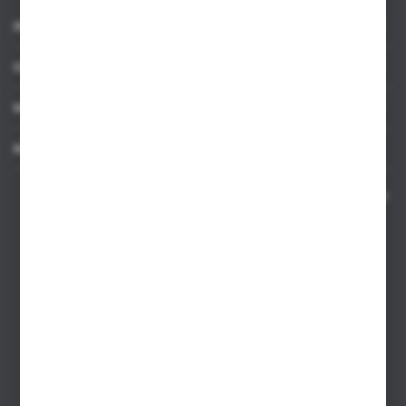
INFORMACJE
OBSŁUGA KLIENTA
MOJE KONTO
MASZ PYTANIE
Kontakt telefoniczny 8:00-17:00 w dni robocze oraz 8:00-14:00
w soboty
Dział sprzedaży internetowej
+48 533 677 055
Dział sprzedaży stacjonarnej
+48 745 57 35
Zakupy hurtowe
+48 793 612 067
sklep@hurtowniazabawek.pl