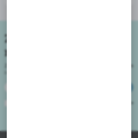
Treści promocyjne mogą pojawić się na stronach podmiotów
trzecich lub firm będących naszymi partnerami oraz innych
dostawców usług. Firmy te działają w charakterze pośredników
prezentujących nasze treści w postaci wiadomości, ofert,
komunikatów mediów społecznościowych.
Zapisz się do
newslettera
Zapisz się do newslettera na naszym sklepie internetowym
i
otrzymuj informacje o nowościach i promocjach.
ZAPISZ SIĘ
Wyrażam zgodę na otrzymywanie drogą elektroniczną na wskazany przeze
mnie adres e-mail informacji dotyczących usług świadczonych przez
Administratora. Zgoda może zostać cofnięta w każdym czasie.
Polityka
prywatności
*