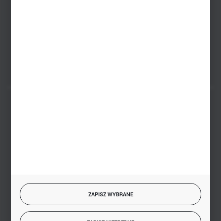
PHU BIAŁY
Białystok, ul. Handlowa 13
FORMULARZ KONTAKTOWY
BEZPIECZNE PŁATNOŚCI
SZYBKA DOSTAWA
ZAPISZ WYBRANE
DOŁĄCZ DO NAS