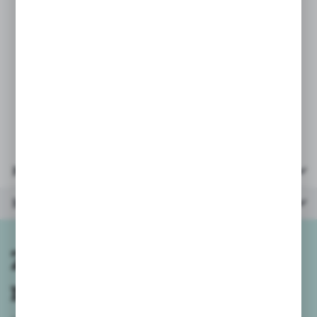
PARAMETRY:
* rozmiar po złożeniu: 28,5x21cm
* ilość elementów: 50
* opakowanie: kartonik 22x15,5x5cm
* wiek: 3+
Parametry
Inne z kategorii
Zapisz się do
newslettera