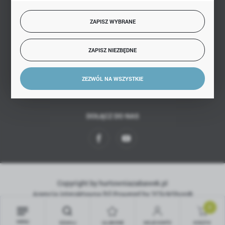
BEZPIECZNE PŁATNOŚCI
ZAPISZ WYBRANE
ZAPISZ NIEZBĘDNE
SZYBKA DOSTAWA
ZEZWÓL NA WSZYSTKIE
DOŁĄCZ DO NAS
Copyright by hurtowniazabawek.pl
Agencja interaktywna
[ti]
Powered by
2ClickShop®
0
MENU
SZUKAJ
ULUBIONE
MOJE KONTO
KOSZYK