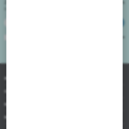
Zapisz się do newslettera na naszym sklepie internetowym
i
otrzymuj informacje o nowościach i promocjach.
ZAPISZ SIĘ
Wyrażam zgodę na otrzymywanie drogą elektroniczną na wskazany przeze
mnie adres e-mail informacji dotyczących usług świadczonych przez
Administratora. Zgoda może zostać cofnięta w każdym czasie.
Polityka
prywatności
*
INFORMACJE
OBSŁUGA KLIENTA
MOJE KONTO
MASZ PYTANIE