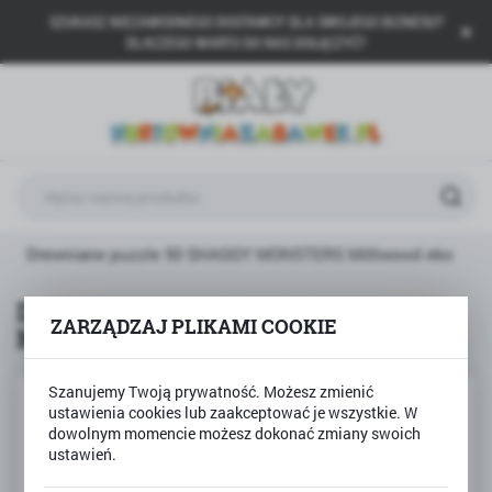
SZUKASZ NIEZAWODNEGO DOSTAWCY DLA SWOJEGO BIZNESU?
USTAWIENIA REGIONALNE
DLACZEGO WARTO DO NAS DOŁĄCZYĆ?
Lokalizacja
Polska
Język
polski
Waluta
Drewniane puzzle 50 SHAGGY MONSTERS Milliwood eko
Polski złoty (PLN)
Drewniane puzzle 50 SHAGGY
ZARZĄDZAJ PLIKAMI COOKIE
MONSTERS Milliwood eko
ZAPISZ
Szanujemy Twoją prywatność. Możesz zmienić
ustawienia cookies lub zaakceptować je wszystkie. W
dowolnym momencie możesz dokonać zmiany swoich
ustawień.