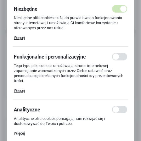
Niezbędne
Niezbędne pliki cookies służą do prawidłowego funkcjonowania
strony internetowej i umożliwiają Ci komfortowe korzystanie z
oferowanych przez nas usług.
Pliki cookies odpowiadają na podejmowane przez Ciebie działania
Więcej
w celu m.in. dostosowania Twoich ustawień preferencji
prywatności, logowania czy wypełniania formularzy. Dzięki plikom
cookies strona, z której korzystasz, może działać bez zakłóceń.
Funkcjonalne i personalizacyjne
Tego typu pliki cookies umożliwiają stronie internetowej
zapamiętanie wprowadzonych przez Ciebie ustawień oraz
personalizację określonych funkcjonalności czy prezentowanych
treści.
Dzięki tym plikom cookies możemy zapewnić Ci większy komfort
Więcej
korzystania z funkcjonalności naszej strony poprzez dopasowanie
jej do Twoich indywidualnych preferencji. Wyrażenie zgody na
funkcjonalne i personalizacyjne pliki cookies gwarantuje
dostępność większej ilości funkcji na stronie.
Analityczne
Analityczne pliki cookies pomagają nam rozwijać się i
dostosowywać do Twoich potrzeb.
Kod produktu:
G-3115
Cookies analityczne pozwalają na uzyskanie informacji w zakresie
Więcej
wykorzystywania witryny internetowej, miejsca oraz częstotliwości,
Kod EAN:
5906018050158
z jaką odwiedzane są nasze serwisy www. Dane pozwalają nam na