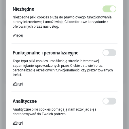
Niezbędne
Niezbędne pliki cookies służą do prawidłowego funkcjonowania
strony internetowej i umożliwiają Ci komfortowe korzystanie z
oferowanych przez nas usług.
Pliki cookies odpowiadają na podejmowane przez Ciebie działania
Więcej
w celu m.in. dostosowania Twoich ustawień preferencji
prywatności, logowania czy wypełniania formularzy. Dzięki plikom
cookies strona, z której korzystasz, może działać bez zakłóceń.
Funkcjonalne i personalizacyjne
Tego typu pliki cookies umożliwiają stronie internetowej
zapamiętanie wprowadzonych przez Ciebie ustawień oraz
personalizację określonych funkcjonalności czy prezentowanych
treści.
Dzięki tym plikom cookies możemy zapewnić Ci większy komfort
Więcej
korzystania z funkcjonalności naszej strony poprzez dopasowanie
jej do Twoich indywidualnych preferencji. Wyrażenie zgody na
funkcjonalne i personalizacyjne pliki cookies gwarantuje
dostępność większej ilości funkcji na stronie.
Analityczne
Kod produktu:
X-9928
Analityczne pliki cookies pomagają nam rozwijać się i
dostosowywać do Twoich potrzeb.
Kod EAN:
5900733676105
Cookies analityczne pozwalają na uzyskanie informacji w zakresie
Więcej
wykorzystywania witryny internetowej, miejsca oraz częstotliwości,
Dostępny