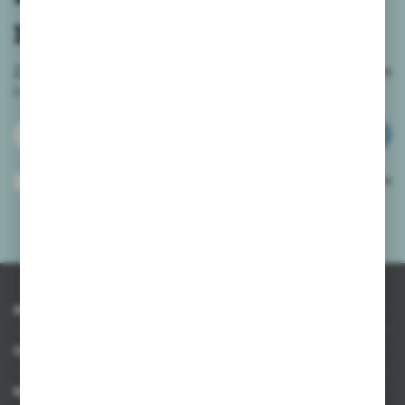
newslettera
Zapisz się do newslettera na naszym sklepie internetowym
i
otrzymuj informacje o nowościach i promocjach.
ZAPISZ SIĘ
Wyrażam zgodę na otrzymywanie drogą elektroniczną na wskazany przeze
mnie adres e-mail informacji dotyczących usług świadczonych przez
Administratora. Zgoda może zostać cofnięta w każdym czasie.
Polityka
prywatności
*
INFORMACJE
OBSŁUGA KLIENTA
MOJE KONTO