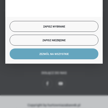
BEZPIECZNE PŁATNOŚCI
ZAPISZ WYBRANE
ZAPISZ NIEZBĘDNE
SZYBKA DOSTAWA
ZEZWÓL NA WSZYSTKIE
DOŁĄCZ DO NAS
Copyright by hurtowniazabawek.pl