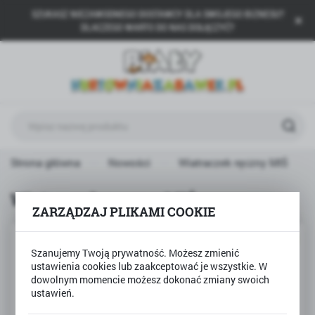
SZUKASZ NIEZAWODNEGO DOSTAWCY DLA SWOJEGO BIZNESU?
USTAWIENIA REGIONALNE
DLACZEGO WARTO DO NAS DOŁĄCZYĆ?
Lokalizacja
Polska
Język
polski
Waluta
Strona główna
Nowości
Wiatraczek ręczny MIŚ
Polski złoty (PLN)
Wiatraczek ręczny MIŚ
ZARZĄDZAJ PLIKAMI COOKIE
ZAPISZ
NOWOŚĆ
Szanujemy Twoją prywatność. Możesz zmienić
ustawienia cookies lub zaakceptować je wszystkie. W
dowolnym momencie możesz dokonać zmiany swoich
ustawień.