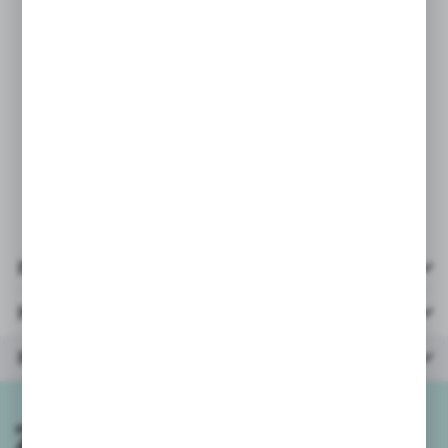
koloru/wzoru, który Państwo wybrali
w wiadomości do zamówienia.
Podanie takich danych w osobnej
wiadomości nie gwarantuje wysyłki
wybranego koloru/wzoru.
Przy zamówieniach powyżej 5szt
wysyłamy mix kolorów/wzorów.
Pliki do pobrania
Parametry
Polecane produkty
Zapisz się do