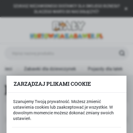
SZUKASZ NIEZAWODNEGO DOSTAWCY DLA SWOJEGO BIZNESU?
USTAWIENIA REGIONALNE
DLACZEGO WARTO DO NAS DOŁĄCZYĆ?
Lokalizacja
Polska
Język
polski
Waluta
dzieci
Zabawki dla dziewczynek
Pojazdy dla lalek
Polski złoty (PLN)
ZARZĄDZAJ PLIKAMI COOKIE
Pojazdy dla lalek
ZAPISZ
Szanujemy Twoją prywatność. Możesz zmienić
ustawienia cookies lub zaakceptować je wszystkie. W
Domyślnie
FILTRUJ
dowolnym momencie możesz dokonać zmiany swoich
ustawień.