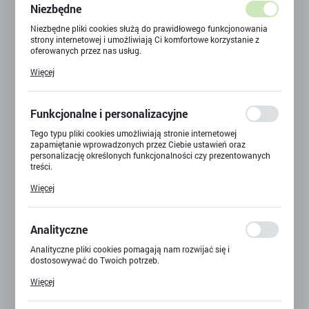
Niezbędne
Niezbędne pliki cookies służą do prawidłowego funkcjonowania
strony internetowej i umożliwiają Ci komfortowe korzystanie z
oferowanych przez nas usług.
Pliki cookies odpowiadają na podejmowane przez Ciebie działania
Więcej
w celu m.in. dostosowania Twoich ustawień preferencji
prywatności, logowania czy wypełniania formularzy. Dzięki plikom
cookies strona, z której korzystasz, może działać bez zakłóceń.
Funkcjonalne i personalizacyjne
Tego typu pliki cookies umożliwiają stronie internetowej
LALKA MINI + AUTO RÓŻOWE NA WYCIECZKI Z PIESKIEM
zapamiętanie wprowadzonych przez Ciebie ustawień oraz
Kod produktu:
Y-5460
personalizację określonych funkcjonalności czy prezentowanych
treści.
Dzięki tym plikom cookies możemy zapewnić Ci większy komfort
Dostępny
Więcej
korzystania z funkcjonalności naszej strony poprzez dopasowanie
jej do Twoich indywidualnych preferencji. Wyrażenie zgody na
funkcjonalne i personalizacyjne pliki cookies gwarantuje
dostępność większej ilości funkcji na stronie.
27,90 zł
Analityczne
BRUTTO:
Analityczne pliki cookies pomagają nam rozwijać się i
dostosowywać do Twoich potrzeb.
Cookies analityczne pozwalają na uzyskanie informacji w zakresie
Więcej
wykorzystywania witryny internetowej, miejsca oraz częstotliwości,
z jaką odwiedzane są nasze serwisy www. Dane pozwalają nam na
ocenę naszych serwisów internetowych pod względem ich