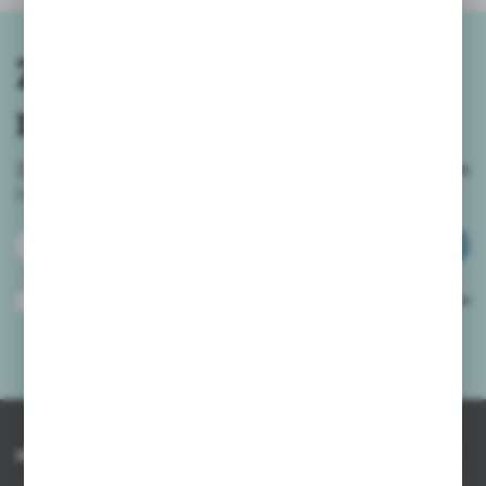
Zapisz się do
newslettera
Zapisz się do newslettera na naszym sklepie internetowym
i
otrzymuj informacje o nowościach i promocjach.
ZAPISZ SIĘ
Wyrażam zgodę na otrzymywanie drogą elektroniczną na wskazany przeze
mnie adres e-mail informacji dotyczących usług świadczonych przez
Administratora. Zgoda może zostać cofnięta w każdym czasie.
Polityka
prywatności
*
INFORMACJE