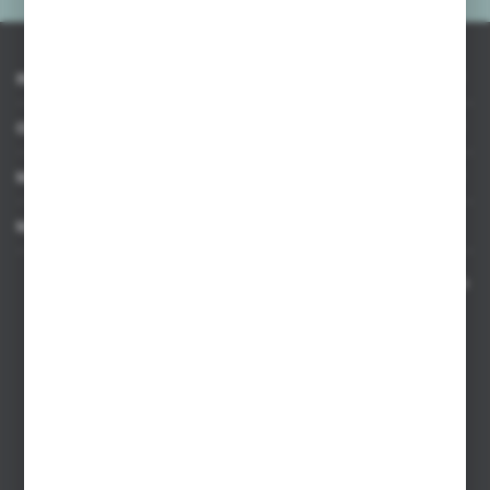
dostawców usług. Firmy te działają w charakterze pośredników
prezentujących nasze treści w postaci wiadomości, ofert,
komunikatów mediów społecznościowych.
INFORMACJE
OBSŁUGA KLIENTA
MOJE KONTO
MASZ PYTANIE
Kontakt telefoniczny 8:00-17:00 w dni robocze oraz 8:00-14:00
w soboty
Dział sprzedaży internetowej
+48 533 677 055
Dział sprzedaży stacjonarnej
+48 745 57 35
Zakupy hurtowe