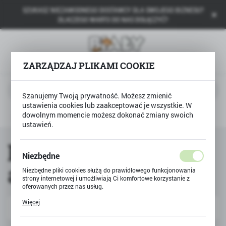
SZUKASZ NIEZAWODNEGO DOSTAWCY DLA SWOJEGO BIZNESU?
USTAWIENIA REGIONALNE
DLACZEGO WARTO DO NAS DOŁĄCZYĆ?
Lokalizacja
Polska
ZARZĄDZAJ PLIKAMI COOKIE
Język
polski
Szanujemy Twoją prywatność. Możesz zmienić
ustawienia cookies lub zaakceptować je wszystkie. W
Waluta
dowolnym momencie możesz dokonać zmiany swoich
Rowery i pojazdy dla dzieci
Pojazdy na akumulator
Polski złoty (PLN)
ustawień.
Pojazdy na
Niezbędne
ZAPISZ
akumulator
Niezbędne pliki cookies służą do prawidłowego funkcjonowania
strony internetowej i umożliwiają Ci komfortowe korzystanie z
oferowanych przez nas usług.
Pliki cookies odpowiadają na podejmowane przez Ciebie działania
Więcej
w celu m.in. dostosowania Twoich ustawień preferencji
Domyślnie
prywatności, logowania czy wypełniania formularzy. Dzięki plikom
cookies strona, z której korzystasz, może działać bez zakłóceń.