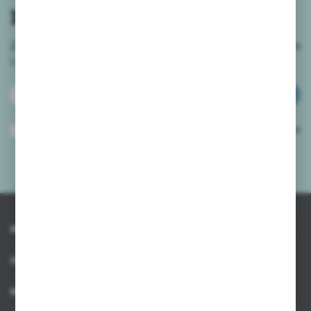
newslettera
Zapisz się do newslettera na naszym sklepie internetowym
i
otrzymuj informacje o nowościach i promocjach.
ZAPISZ SIĘ
Wyrażam zgodę na otrzymywanie drogą elektroniczną na wskazany przeze
mnie adres e-mail informacji dotyczących usług świadczonych przez
Administratora. Zgoda może zostać cofnięta w każdym czasie.
Polityka
prywatności
*
INFORMACJE
OBSŁUGA KLIENTA
MOJE KONTO