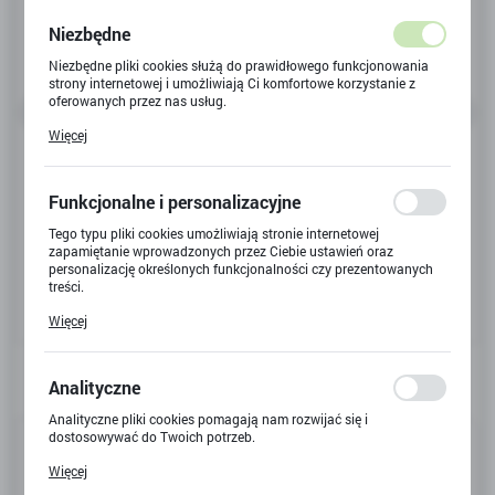
Niezbędne
Niezbędne pliki cookies służą do prawidłowego funkcjonowania
strony internetowej i umożliwiają Ci komfortowe korzystanie z
oferowanych przez nas usług.
Pliki cookies odpowiadają na podejmowane przez Ciebie działania
Więcej
w celu m.in. dostosowania Twoich ustawień preferencji
prywatności, logowania czy wypełniania formularzy. Dzięki plikom
cookies strona, z której korzystasz, może działać bez zakłóceń.
Funkcjonalne i personalizacyjne
Tego typu pliki cookies umożliwiają stronie internetowej
zapamiętanie wprowadzonych przez Ciebie ustawień oraz
personalizację określonych funkcjonalności czy prezentowanych
treści.
Dzięki tym plikom cookies możemy zapewnić Ci większy komfort
Więcej
korzystania z funkcjonalności naszej strony poprzez dopasowanie
jej do Twoich indywidualnych preferencji. Wyrażenie zgody na
funkcjonalne i personalizacyjne pliki cookies gwarantuje
dostępność większej ilości funkcji na stronie.
Analityczne
Analityczne pliki cookies pomagają nam rozwijać się i
Kod produktu:
Y-5487
dostosowywać do Twoich potrzeb.
Cookies analityczne pozwalają na uzyskanie informacji w zakresie
Więcej
Kod EAN:
5901924060338
wykorzystywania witryny internetowej, miejsca oraz częstotliwości,
z jaką odwiedzane są nasze serwisy www. Dane pozwalają nam na