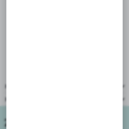
- świetny pomysł na prezent dla dzieci
PARAMETRY:
- wiek: 3+
- krzesła ilość: 24szt
- krzesła wielkość: wysokość 5cm
- materiał: plastik
- opakowanie: kartonik 23,5x15x4,5cm
Pliki do pobrania
Parametry
Zapisz się do