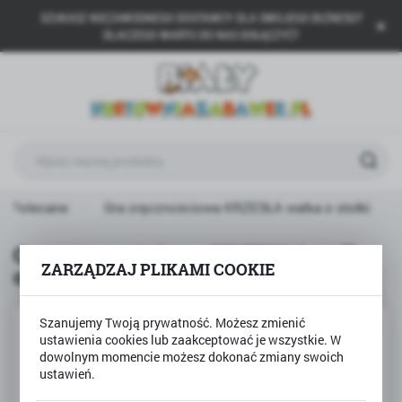
SZUKASZ NIEZAWODNEGO DOSTAWCY DLA SWOJEGO BIZNESU?
USTAWIENIA REGIONALNE
DLACZEGO WARTO DO NAS DOŁĄCZYĆ?
Lokalizacja
Polska
Język
polski
Waluta
Polecane
Gra zręcznościowa KRZESŁA walka o stołki
Polski złoty (PLN)
Gra zręcznościowa KRZESŁA walka
ZARZĄDZAJ PLIKAMI COOKIE
o stołki
ZAPISZ
Szanujemy Twoją prywatność. Możesz zmienić
POLECAMY
ustawienia cookies lub zaakceptować je wszystkie. W
dowolnym momencie możesz dokonać zmiany swoich
ustawień.