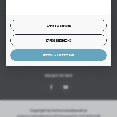
BEZPIECZNE PŁATNOŚCI
ZAPISZ WYBRANE
ZAPISZ NIEZBĘDNE
SZYBKA DOSTAWA
ZEZWÓL NA WSZYSTKIE
DOŁĄCZ DO NAS
Copyright by hurtowniazabawek.pl
Agencja interaktywna
[ti]
Powered by
2ClickShop®