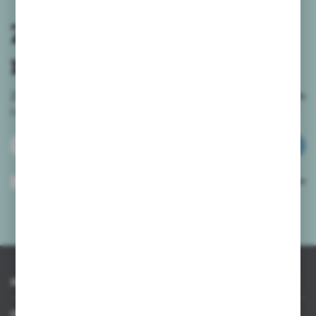
Zapisz się do
newslettera
Zapisz się do newslettera na naszym sklepie internetowym
i
otrzymuj informacje o nowościach i promocjach.
ZAPISZ SIĘ
Wyrażam zgodę na otrzymywanie drogą elektroniczną na wskazany przeze
mnie adres e-mail informacji dotyczących usług świadczonych przez
Administratora. Zgoda może zostać cofnięta w każdym czasie.
Polityka
prywatności
*
INFORMACJE
OBSŁUGA KLIENTA