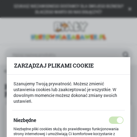
SZUKASZ NIEZAWODNEGO DOSTAWCY DLA SWOJEGO BIZNESU?
USTAWIENIA REGIONALNE
DLACZEGO WARTO DO NAS DOŁĄCZYĆ?
Lokalizacja
Polska
Język
polski
ZARZĄDZAJ PLIKAMI COOKIE
Waluta
rac ręcznych
Pachnące mini pisaki FRUITYSQUAD 8szt
Polski złoty (PLN)
Szanujemy Twoją prywatność. Możesz zmienić
Pachnące mini pisaki
ustawienia cookies lub zaakceptować je wszystkie. W
FRUITYSQUAD 8szt
ZAPISZ
dowolnym momencie możesz dokonać zmiany swoich
ustawień.
Niezbędne
Niezbędne pliki cookies służą do prawidłowego funkcjonowania
strony internetowej i umożliwiają Ci komfortowe korzystanie z