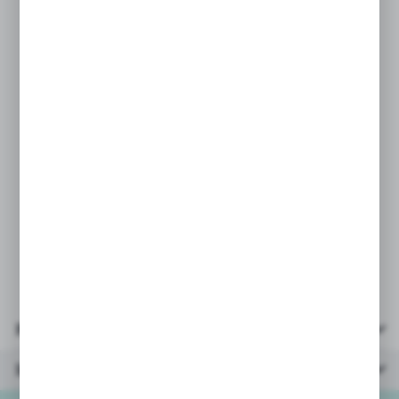
mała naklejka, którą można zarysować,
a następnie powąchać.
Daje to kupującemu podgląd zapachu.
PARAMETRY:
* pisaki wielkość: 9cm
* ilość kolorów: 8
* ilość w opakowaniu: 8
* wiek: 3+
* opakowanie: kolorowy kartonik
12x11,5x1cm
Parametry
Inne z kategorii