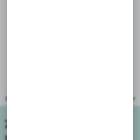
marchewkowe
* karta płatnicza,
* pieniążki – bilon oraz papierowe.
Opakowanie: kartonowe pudełeczko
43x20x18,5cm.
Wiek dziecka: 3+
Zabawka zasilana bateriami 3xAA
(paluszek) - nie załączone.
Parametry
Zapisz się do
newslettera