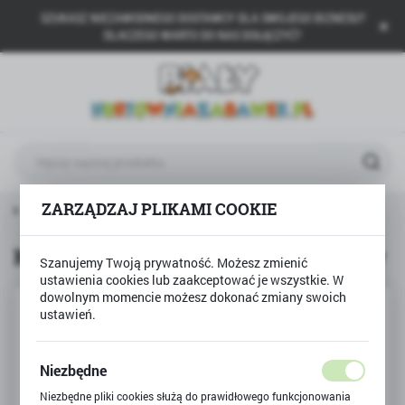
SZUKASZ NIEZAWODNEGO DOSTAWCY DLA SWOJEGO BIZNESU?
USTAWIENIA REGIONALNE
DLACZEGO WARTO DO NAS DOŁĄCZYĆ?
Lokalizacja
Polska
Język
polski
Waluta
ZARZĄDZAJ PLIKAMI COOKIE
wna
Produkty
Kasa sklepowa rozpoznaje produkty
Polski złoty (PLN)
Kasa sklepowa rozpoznaje produkty
Szanujemy Twoją prywatność. Możesz zmienić
ustawienia cookies lub zaakceptować je wszystkie. W
ZAPISZ
dowolnym momencie możesz dokonać zmiany swoich
ustawień.
Niezbędne
Niezbędne pliki cookies służą do prawidłowego funkcjonowania