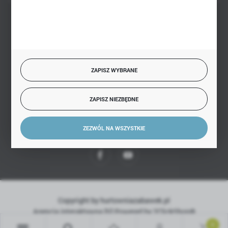
BEZPIECZNE PŁATNOŚCI
ZAPISZ WYBRANE
SZYBKA DOSTAWA
ZAPISZ NIEZBĘDNE
ZEZWÓL NA WSZYSTKIE
DOŁĄCZ DO NAS
Copyright by hurtowniazabawek.pl
Agencja interaktywna
[ti]
Powered by
2ClickShop®
0