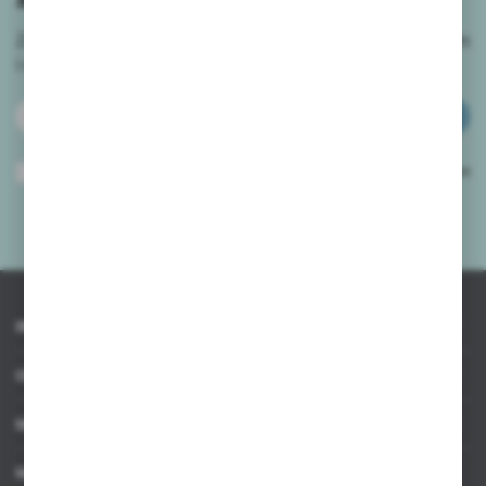
Zapisz się do newslettera na naszym sklepie internetowym
i
otrzymuj informacje o nowościach i promocjach.
ZAPISZ SIĘ
Wyrażam zgodę na otrzymywanie drogą elektroniczną na wskazany przeze
mnie adres e-mail informacji dotyczących usług świadczonych przez
Administratora. Zgoda może zostać cofnięta w każdym czasie.
Polityka
prywatności
*
INFORMACJE
OBSŁUGA KLIENTA
MOJE KONTO
MASZ PYTANIE