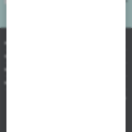
Wyrażam zgodę na otrzymywanie drogą elektroniczną na wskazany przeze
mnie adres e-mail informacji dotyczących usług świadczonych przez
Administratora. Zgoda może zostać cofnięta w każdym czasie.
Polityka
prywatności
*
INFORMACJE
OBSŁUGA KLIENTA
MOJE KONTO
MASZ PYTANIE
Kontakt telefoniczny 8:00-17:00 w dni robocze oraz 8:00-14:00
w soboty
Dział sprzedaży internetowej
+48 533 677 055
Dział sprzedaży stacjonarnej