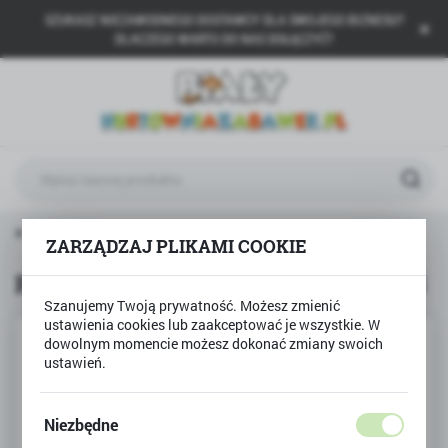
SZUKASZ NIEZAWODNEGO DOSTAWCY DLA SWOJEGO BIZNESU?
USTAWIENIA REGIONALNE
DLACZEGO WARTO DO NAS DOŁĄCZYĆ?
Lokalizacja
Polska
Język
polski
Waluta
ówna
Produkty
PRZYTULACZEK PIESEK SZCZEKUŚ
Polski złoty (PLN)
ZARZĄDZAJ PLIKAMI COOKIE
PRZYTULACZEK PIESEK SZCZEKUŚ
Szanujemy Twoją prywatność. Możesz zmienić
ZAPISZ
ustawienia cookies lub zaakceptować je wszystkie. W
dowolnym momencie możesz dokonać zmiany swoich
ustawień.
Niezbędne