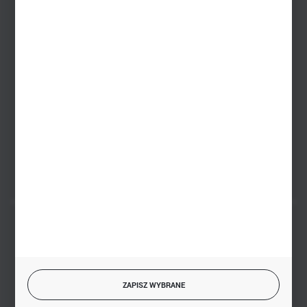
+48 745 57 35
Zakupy hurtowe
+48 793 612 067
sklep@hurtowniazabawek.pl
PHU BIAŁY
Białystok, ul. Handlowa 13
FORMULARZ KONTAKTOWY
BEZPIECZNE PŁATNOŚCI
ZAPISZ WYBRANE
SZYBKA DOSTAWA