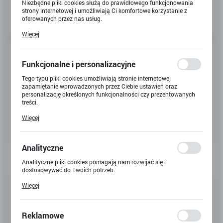
Niezbędne pliki cookies służą do prawidłowego funkcjonowania
strony internetowej i umożliwiają Ci komfortowe korzystanie z
oferowanych przez nas usług.
Pliki cookies odpowiadają na podejmowane przez Ciebie działania
Więcej
w celu m.in. dostosowania Twoich ustawień preferencji
prywatności, logowania czy wypełniania formularzy. Dzięki plikom
cookies strona, z której korzystasz, może działać bez zakłóceń.
Funkcjonalne i personalizacyjne
Tego typu pliki cookies umożliwiają stronie internetowej
zapamiętanie wprowadzonych przez Ciebie ustawień oraz
personalizację określonych funkcjonalności czy prezentowanych
treści.
Dzięki tym plikom cookies możemy zapewnić Ci większy komfort
Więcej
korzystania z funkcjonalności naszej strony poprzez dopasowanie
jej do Twoich indywidualnych preferencji. Wyrażenie zgody na
funkcjonalne i personalizacyjne pliki cookies gwarantuje
dostępność większej ilości funkcji na stronie.
Analityczne
Analityczne pliki cookies pomagają nam rozwijać się i
dostosowywać do Twoich potrzeb.
Cookies analityczne pozwalają na uzyskanie informacji w zakresie
Kod produktu:
X-4310
Więcej
wykorzystywania witryny internetowej, miejsca oraz częstotliwości,
z jaką odwiedzane są nasze serwisy www. Dane pozwalają nam na
Kod EAN:
4895038506862
ocenę naszych serwisów internetowych pod względem ich
popularności wśród użytkowników. Zgromadzone informacje są
Reklamowe
przetwarzane w formie zanonimizowanej. Wyrażenie zgody na
Dostępny