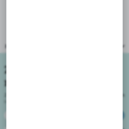
* opakowanie kartonik: 20x21x11cm
* zasilanie: baterie 2xAA (paluszek) -
załączone testowe
Parametry
Zapisz się do
newslettera
Zapisz się do newslettera na naszym sklepie internetowym
i
otrzymuj informacje o nowościach i promocjach.
ZAPISZ SIĘ