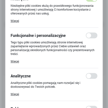
Niezbędne pliki cookies służą do prawidłowego funkcjonowania
strony internetowej i umożliwiają Ci komfortowe korzystanie z
oferowanych przez nas usług.
Pliki cookies odpowiadają na podejmowane przez Ciebie działania
Więcej
w celu m.in. dostosowania Twoich ustawień preferencji
prywatności, logowania czy wypełniania formularzy. Dzięki plikom
cookies strona, z której korzystasz, może działać bez zakłóceń.
Funkcjonalne i personalizacyjne
Tego typu pliki cookies umożliwiają stronie internetowej
zapamiętanie wprowadzonych przez Ciebie ustawień oraz
personalizację określonych funkcjonalności czy prezentowanych
treści.
Dzięki tym plikom cookies możemy zapewnić Ci większy komfort
Więcej
korzystania z funkcjonalności naszej strony poprzez dopasowanie
jej do Twoich indywidualnych preferencji. Wyrażenie zgody na
funkcjonalne i personalizacyjne pliki cookies gwarantuje
dostępność większej ilości funkcji na stronie.
Analityczne
Analityczne pliki cookies pomagają nam rozwijać się i
dostosowywać do Twoich potrzeb.
Cookies analityczne pozwalają na uzyskanie informacji w zakresie
Więcej
Kod produktu:
X-4320
wykorzystywania witryny internetowej, miejsca oraz częstotliwości,
z jaką odwiedzane są nasze serwisy www. Dane pozwalają nam na
ocenę naszych serwisów internetowych pod względem ich
Kod EAN:
4895038592094
popularności wśród użytkowników. Zgromadzone informacje są