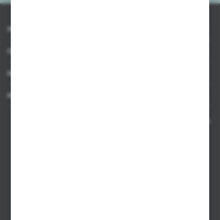
INFORMACJE
OBSŁUGA KLIENTA
MOJE KONTO
MASZ PYTANIE
Kontakt telefoniczny 8:00-17:00 w dni robocze oraz 8:00-14:00
w soboty
Dział sprzedaży internetowej
+48 533 677 055
Dział sprzedaży stacjonarnej
+48 745 57 35
Zakupy hurtowe
+48 793 612 067