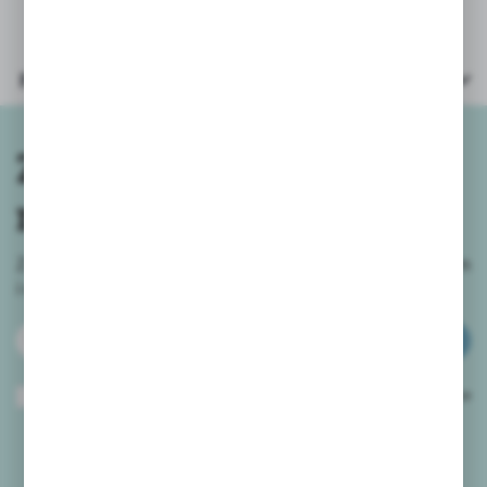
Parametry
Zapisz się do
newslettera
Zapisz się do newslettera na naszym sklepie internetowym
i
otrzymuj informacje o nowościach i promocjach.
ZAPISZ SIĘ
Wyrażam zgodę na otrzymywanie drogą elektroniczną na wskazany przeze
mnie adres e-mail informacji dotyczących usług świadczonych przez
Administratora. Zgoda może zostać cofnięta w każdym czasie.
Polityka
prywatności
*