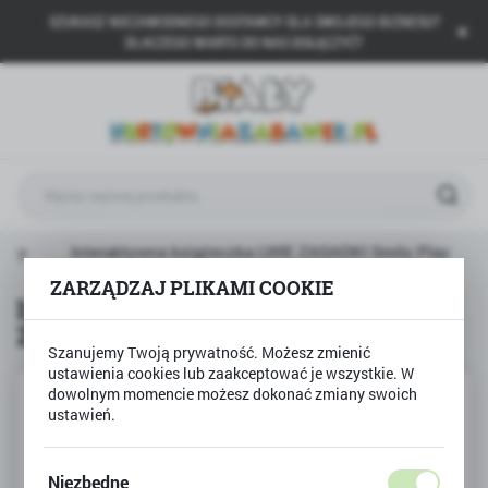
SZUKASZ NIEZAWODNEGO DOSTAWCY DLA SWOJEGO BIZNESU?
USTAWIENIA REGIONALNE
DLACZEGO WARTO DO NAS DOŁĄCZYĆ?
Lokalizacja
Polska
Język
polski
Waluta
ukty
Interaktywna książeczka LWIE ZAGADKI Smily Play
Polski złoty (PLN)
ZARZĄDZAJ PLIKAMI COOKIE
Interaktywna książeczka LWIE
ZAGADKI Smily Play
ZAPISZ
Szanujemy Twoją prywatność. Możesz zmienić
ustawienia cookies lub zaakceptować je wszystkie. W
dowolnym momencie możesz dokonać zmiany swoich
ustawień.
Niezbędne