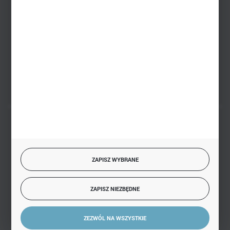
sklep@hurtowniazabawek.pl
PHU BIAŁY
Białystok, ul. Handlowa 13
FORMULARZ KONTAKTOWY
BEZPIECZNE PŁATNOŚCI
ZAPISZ WYBRANE
SZYBKA DOSTAWA
ZAPISZ NIEZBĘDNE
ZEZWÓL NA WSZYSTKIE