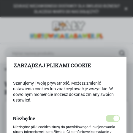
SZUKASZ NIEZAWODNEGO DOSTAWCY DLA SWOJEGO BIZNESU?
USTAWIENIA REGIONALNE
DLACZEGO WARTO DO NAS DOŁĄCZYĆ?
Lokalizacja
Polska
Język
polski
ZARZĄDZAJ PLIKAMI COOKIE
Waluta
odukty
WBIJANKA PRZEBIJANKA - zabawka drewniana
Polski złoty (PLN)
WBIJANKA PRZEBIJANKA -
Szanujemy Twoją prywatność. Możesz zmienić
ustawienia cookies lub zaakceptować je wszystkie. W
zabawka drewniana
ZAPISZ
dowolnym momencie możesz dokonać zmiany swoich
ustawień.
Niezbędne
Niezbędne pliki cookies służą do prawidłowego funkcjonowania
strony internetowej i umożliwiają Ci komfortowe korzystanie z