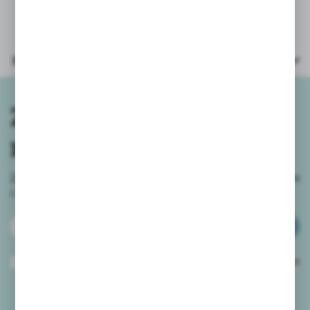
Parametry
Zapisz się do
newslettera
Zapisz się do newslettera na naszym sklepie internetowym
i
otrzymuj informacje o nowościach i promocjach.
ZAPISZ SIĘ
Wyrażam zgodę na otrzymywanie drogą elektroniczną na wskazany przeze
mnie adres e-mail informacji dotyczących usług świadczonych przez
Administratora. Zgoda może zostać cofnięta w każdym czasie.
Polityka
prywatności
*