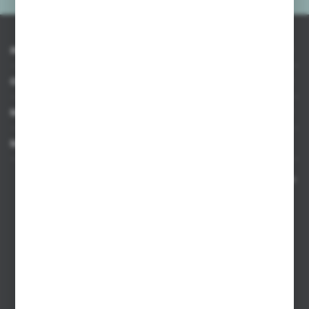
INFORMACJE
OBSŁUGA KLIENTA
MOJE KONTO
MASZ PYTANIE
Kontakt telefoniczny 8:00-17:00 w dni robocze oraz 8:00-14:00
w soboty
Dział sprzedaży internetowej
+48 533 677 055
Dział sprzedaży stacjonarnej
+48 745 57 35
Zakupy hurtowe