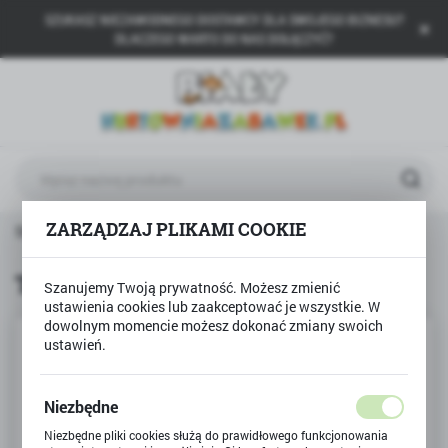
SZUKASZ NIEZAWODNEGO DOSTAWCY DLA SWOJEGO BIZNESU?
USTAWIENIA REGIONALNE
DLACZEGO WARTO DO NAS DOŁĄCZYĆ?
Lokalizacja
Polska
Język
polski
Waluta
ZARZĄDZAJ PLIKAMI COOKIE
Strona główna
Produkty
Tablica ZNIKOPIS
Polski złoty (PLN)
Tablica ZNIKOPIS
Szanujemy Twoją prywatność. Możesz zmienić
ustawienia cookies lub zaakceptować je wszystkie. W
ZAPISZ
dowolnym momencie możesz dokonać zmiany swoich
ustawień.
Niezbędne
Niezbędne pliki cookies służą do prawidłowego funkcjonowania