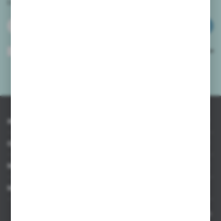
i
otrzymuj informacje o nowościach i promocjach.
ZAPISZ SIĘ
Wyrażam zgodę na otrzymywanie drogą elektroniczną na wskazany przeze
mnie adres e-mail informacji dotyczących usług świadczonych przez
Administratora. Zgoda może zostać cofnięta w każdym czasie.
Polityka
prywatności
*
INFORMACJE
OBSŁUGA KLIENTA
MOJE KONTO
MASZ PYTANIE
Kontakt telefoniczny 8:00-17:00 w dni robocze oraz 8:00-14:00