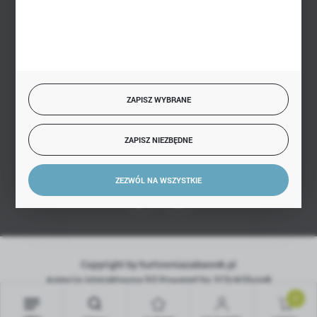
BEZPIECZNE PŁATNOŚCI
SZYBKA DOSTAWA
ZAPISZ WYBRANE
ZAPISZ NIEZBĘDNE
DOŁĄCZ DO NAS
ZEZWÓL NA WSZYSTKIE
Copyright by hurtowniazabawek.pl
Agencja interaktywna
[ti]
Powered by
2ClickShop®
0