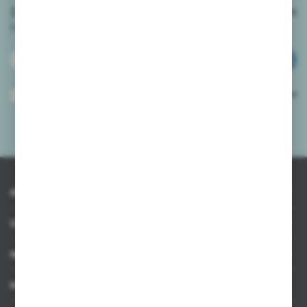
Zapisz się do newslettera na naszym sklepie internetowym
i
otrzymuj informacje o nowościach i promocjach.
ZAPISZ SIĘ
Wyrażam zgodę na otrzymywanie drogą elektroniczną na wskazany przeze
mnie adres e-mail informacji dotyczących usług świadczonych przez
Administratora. Zgoda może zostać cofnięta w każdym czasie.
Polityka
prywatności
*
INFORMACJE
OBSŁUGA KLIENTA
MOJE KONTO
MASZ PYTANIE