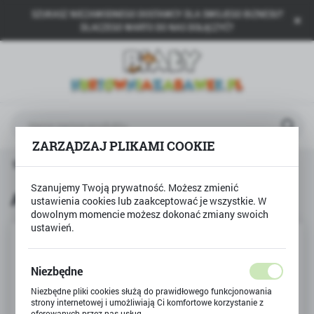
SZUKASZ NIEZAWODNEGO DOSTAWCY DLA SWOJEGO BIZNESU?
USTAWIENIA REGIONALNE
DLACZEGO WARTO DO NAS DOŁĄCZYĆ?
Lokalizacja
Polska
Język
polski
ZARZĄDZAJ PLIKAMI COOKIE
Waluta
na główna
Produkty
Auto metalowe Straż pożarna
Polski złoty (PLN)
Szanujemy Twoją prywatność. Możesz zmienić
Auto metalowe Straż pożarna
ustawienia cookies lub zaakceptować je wszystkie. W
dowolnym momencie możesz dokonać zmiany swoich
ZAPISZ
ustawień.
Niezbędne
Niezbędne pliki cookies służą do prawidłowego funkcjonowania
strony internetowej i umożliwiają Ci komfortowe korzystanie z
oferowanych przez nas usług.