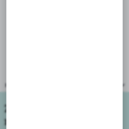
"pociągnij i jedź"
Mini wymiary mini auta:
* długość 8,5cm,
* szerokość 3,8cm,
* wysokość 5cm.
Auto zapakowane pod przezroczystym
kloszem 11x7x5,5cm
Parametry
Zapisz się do
newslettera