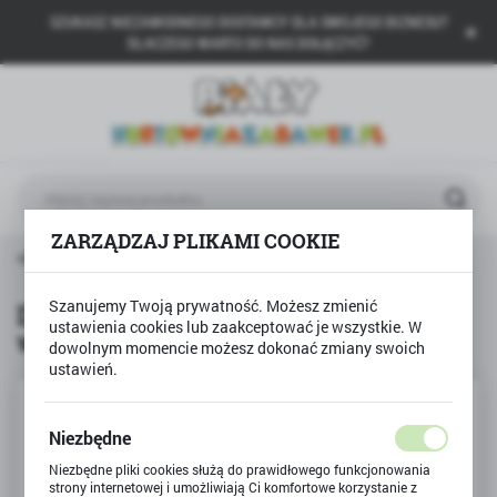
SZUKASZ NIEZAWODNEGO DOSTAWCY DLA SWOJEGO BIZNESU?
USTAWIENIA REGIONALNE
DLACZEGO WARTO DO NAS DOŁĄCZYĆ?
Lokalizacja
Polska
Język
polski
ZARZĄDZAJ PLIKAMI COOKIE
Waluta
odukty
Duże auto STRAŻ POŻARNA wysuwana drabina
Polski złoty (PLN)
Szanujemy Twoją prywatność. Możesz zmienić
Duże auto STRAŻ POŻARNA
ustawienia cookies lub zaakceptować je wszystkie. W
wysuwana drabina
ZAPISZ
dowolnym momencie możesz dokonać zmiany swoich
ustawień.
Niezbędne
Niezbędne pliki cookies służą do prawidłowego funkcjonowania
strony internetowej i umożliwiają Ci komfortowe korzystanie z