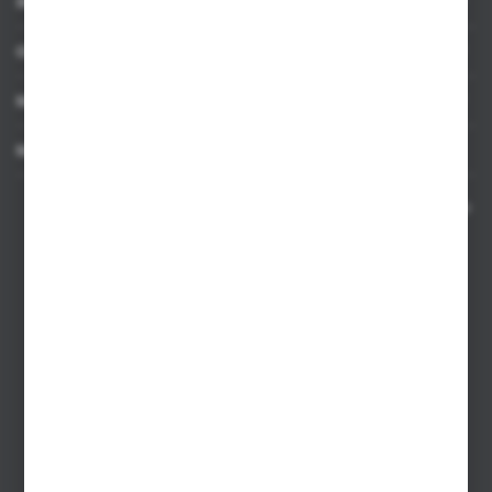
INFORMACJE
OBSŁUGA KLIENTA
MOJE KONTO
MASZ PYTANIE
Kontakt telefoniczny 8:00-17:00 w dni robocze oraz 8:00-14:00
w soboty
Dział sprzedaży internetowej
+48 533 677 055
Dział sprzedaży stacjonarnej
+48 745 57 35
Zakupy hurtowe
+48 793 612 067
sklep@hurtowniazabawek.pl