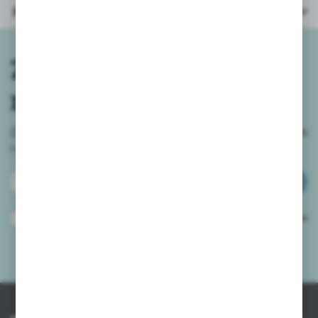
Parametry
Zapisz się do
newslettera
Zapisz się do newslettera na naszym sklepie internetowym
i
otrzymuj informacje o nowościach i promocjach.
ZAPISZ SIĘ
Wyrażam zgodę na otrzymywanie drogą elektroniczną na wskazany przeze
mnie adres e-mail informacji dotyczących usług świadczonych przez
Administratora. Zgoda może zostać cofnięta w każdym czasie.
Polityka
prywatności
*