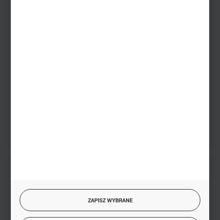
Dział sprzedaży stacjonarnej
+48 745 57 35
Zakupy hurtowe
+48 793 612 067
sklep@hurtowniazabawek.pl
PHU BIAŁY
Białystok, ul. Handlowa 13
FORMULARZ KONTAKTOWY
BEZPIECZNE PŁATNOŚCI
ZAPISZ WYBRANE