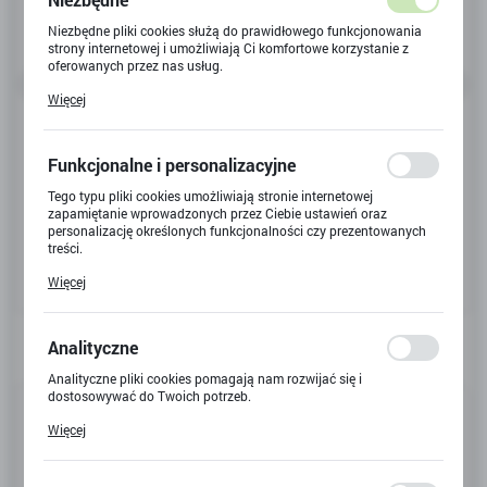
Niezbędne pliki cookies służą do prawidłowego funkcjonowania
strony internetowej i umożliwiają Ci komfortowe korzystanie z
oferowanych przez nas usług.
Pliki cookies odpowiadają na podejmowane przez Ciebie działania
Więcej
w celu m.in. dostosowania Twoich ustawień preferencji
prywatności, logowania czy wypełniania formularzy. Dzięki plikom
cookies strona, z której korzystasz, może działać bez zakłóceń.
Funkcjonalne i personalizacyjne
Tego typu pliki cookies umożliwiają stronie internetowej
zapamiętanie wprowadzonych przez Ciebie ustawień oraz
personalizację określonych funkcjonalności czy prezentowanych
treści.
Dzięki tym plikom cookies możemy zapewnić Ci większy komfort
Więcej
korzystania z funkcjonalności naszej strony poprzez dopasowanie
jej do Twoich indywidualnych preferencji. Wyrażenie zgody na
funkcjonalne i personalizacyjne pliki cookies gwarantuje
dostępność większej ilości funkcji na stronie.
Analityczne
Analityczne pliki cookies pomagają nam rozwijać się i
dostosowywać do Twoich potrzeb.
Kod produktu:
P-450
Cookies analityczne pozwalają na uzyskanie informacji w zakresie
Więcej
wykorzystywania witryny internetowej, miejsca oraz częstotliwości,
Kod EAN:
5907577256159
z jaką odwiedzane są nasze serwisy www. Dane pozwalają nam na
ocenę naszych serwisów internetowych pod względem ich
Dostępny