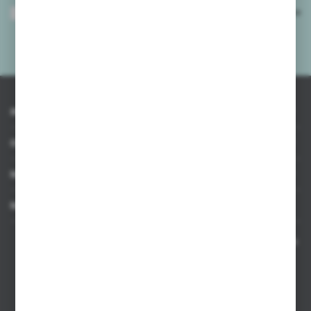
Wyrażam zgodę na otrzymywanie drogą elektroniczną na wskazany przeze
mnie adres e-mail informacji dotyczących usług świadczonych przez
Administratora. Zgoda może zostać cofnięta w każdym czasie.
Polityka
prywatności
*
INFORMACJE
OBSŁUGA KLIENTA
MOJE KONTO
MASZ PYTANIE
Kontakt telefoniczny 8:00-17:00 w dni robocze oraz 8:00-14:00
w soboty
Dział sprzedaży internetowej
+48 533 677 055