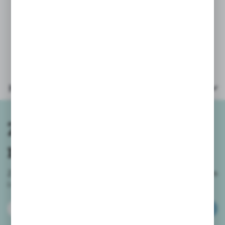
jednakże zastrzegamy sobie
możliwość wysyłki innego koloru,
w razie jego braku na stanie
Parametry
Zapisz się do
newslettera
Zapisz się do newslettera na naszym sklepie internetowym
i
otrzymuj informacje o nowościach i promocjach.
ZAPISZ SIĘ