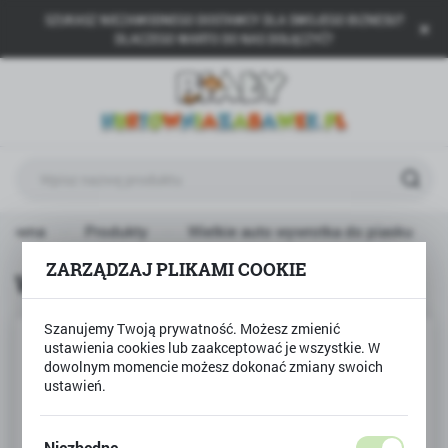
SZUKASZ NIEZAWODNEGO DOSTAWCY DLA SWOJEGO BIZNESU?
USTAWIENIA REGIONALNE
DLACZEGO WARTO DO NAS DOŁĄCZYĆ?
Lokalizacja
Polska
Język
polski
Waluta
główna
Produkty
Wielkie auto wywrotka do piasku
Polski złoty (PLN)
ZARZĄDZAJ PLIKAMI COOKIE
Wielkie auto wywrotka do piasku
ZAPISZ
Szanujemy Twoją prywatność. Możesz zmienić
ustawienia cookies lub zaakceptować je wszystkie. W
dowolnym momencie możesz dokonać zmiany swoich
ustawień.
Niezbędne