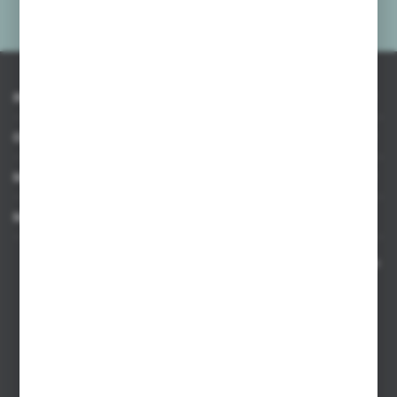
prywatności
*
INFORMACJE
OBSŁUGA KLIENTA
MOJE KONTO
MASZ PYTANIE
Kontakt telefoniczny 8:00-17:00 w dni robocze oraz 8:00-14:00
w soboty
Dział sprzedaży internetowej
+48 533 677 055
Dział sprzedaży stacjonarnej
+48 745 57 35