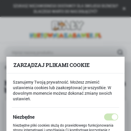
SZUKASZ NIEZAWODNEGO DOSTAWCY DLA SWOJEGO BIZNESU?
USTAWIENIA REGIONALNE
DLACZEGO WARTO DO NAS DOŁĄCZYĆ?
Lokalizacja
Polska
Język
polski
ZARZĄDZAJ PLIKAMI COOKIE
Waluta
Produkty
NARZĘDZIA wiertarka, wkrętarka na baterie
Polski złoty (PLN)
NARZĘDZIA wiertarka, wkrętarka na
Szanujemy Twoją prywatność. Możesz zmienić
ustawienia cookies lub zaakceptować je wszystkie. W
baterie
ZAPISZ
dowolnym momencie możesz dokonać zmiany swoich
ustawień.
Niezbędne
Niezbędne pliki cookies służą do prawidłowego funkcjonowania
strony internetowej i umożliwiają Ci komfortowe korzystanie z