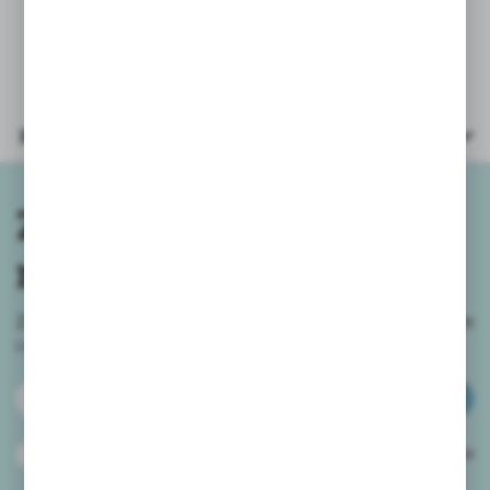
* wiek: 3+
Parametry
Zapisz się do
newslettera
Zapisz się do newslettera na naszym sklepie internetowym
i
otrzymuj informacje o nowościach i promocjach.
ZAPISZ SIĘ
Wyrażam zgodę na otrzymywanie drogą elektroniczną na wskazany przeze
mnie adres e-mail informacji dotyczących usług świadczonych przez
Administratora. Zgoda może zostać cofnięta w każdym czasie.
Polityka