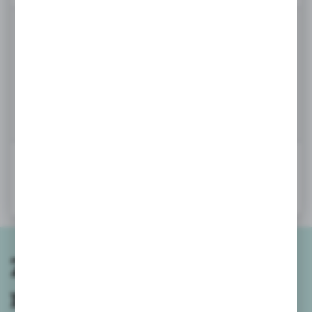
Treści promocyjne mogą pojawić się na stronach podmiotów
trzecich lub firm będących naszymi partnerami oraz innych
13,40 zł
dostawców usług. Firmy te działają w charakterze pośredników
prezentujących nasze treści w postaci wiadomości, ofert,
komunikatów mediów społecznościowych.
DODAJ DO KOSZYKA
ZAPYTAJ O PRODUKT
Dodaj do ulubionych
Zapisz się do
newslettera