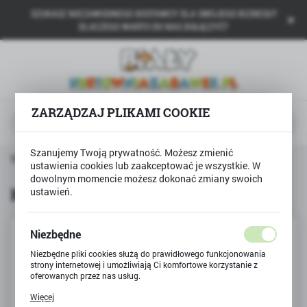
SZUKASZ NIEZAWODNEGO DOSTAWCY DLA SWOJEGO BIZNESU?
USTAWIENIA REGIONALNE
DLACZEGO WARTO DO NAS DOŁĄCZYĆ?
Lokalizacja
Polska
Język
ZARZĄDZAJ PLIKAMI COOKIE
polski
Szanujemy Twoją prywatność. Możesz zmienić
Waluta
Strona główna
Produkty
Koszt wysyłki K48
ustawienia cookies lub zaakceptować je wszystkie. W
Polski złoty (PLN)
dowolnym momencie możesz dokonać zmiany swoich
Koszt wysyłki K48
ustawień.
ZAPISZ
Niezbędne
Niezbędne pliki cookies służą do prawidłowego funkcjonowania
strony internetowej i umożliwiają Ci komfortowe korzystanie z
oferowanych przez nas usług.
Pliki cookies odpowiadają na podejmowane przez Ciebie działania
Więcej
w celu m.in. dostosowania Twoich ustawień preferencji