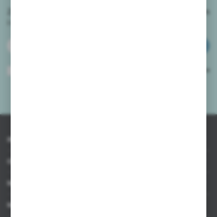
Zapisz się do newslettera na naszym sklepie internetowym
i
otrzymuj informacje o nowościach i promocjach.
ZAPISZ SIĘ
Wyrażam zgodę na otrzymywanie drogą elektroniczną na wskazany przeze
mnie adres e-mail informacji dotyczących usług świadczonych przez
Administratora. Zgoda może zostać cofnięta w każdym czasie.
Polityka
prywatności
*
INFORMACJE
OBSŁUGA KLIENTA
MOJE KONTO
MASZ PYTANIE