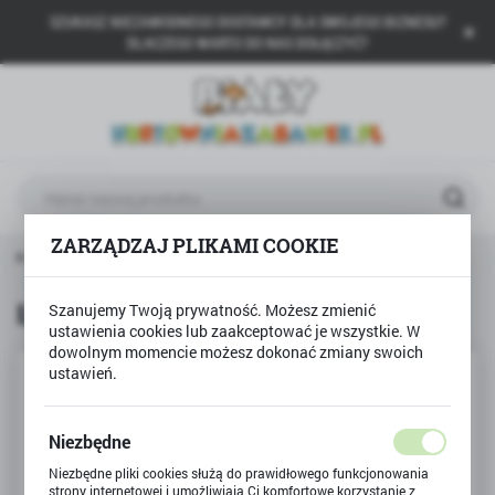
SZUKASZ NIEZAWODNEGO DOSTAWCY DLA SWOJEGO BIZNESU?
USTAWIENIA REGIONALNE
DLACZEGO WARTO DO NAS DOŁĄCZYĆ?
Lokalizacja
Polska
Język
polski
ZARZĄDZAJ PLIKAMI COOKIE
Waluta
ona główna
Produkty
ŁUBUDU! gra zręcznościowa
Polski złoty (PLN)
ŁUBUDU! gra zręcznościowa
Szanujemy Twoją prywatność. Możesz zmienić
ustawienia cookies lub zaakceptować je wszystkie. W
ZAPISZ
dowolnym momencie możesz dokonać zmiany swoich
ustawień.
Niezbędne
Niezbędne pliki cookies służą do prawidłowego funkcjonowania
strony internetowej i umożliwiają Ci komfortowe korzystanie z