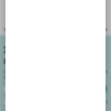
* opakowanie: kartonik 18x11x3,5cm
Parametry
Zapisz się do
newslettera
Zapisz się do newslettera na naszym sklepie internetowym
i
otrzymuj informacje o nowościach i promocjach.
ZAPISZ SIĘ
Wyrażam zgodę na otrzymywanie drogą elektroniczną na wskazany przeze
mnie adres e-mail informacji dotyczących usług świadczonych przez
Administratora. Zgoda może zostać cofnięta w każdym czasie.
Polityka