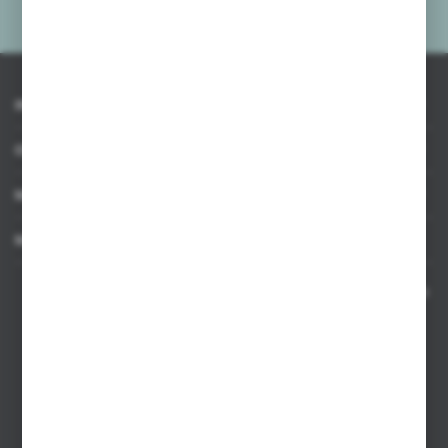
prywatności
*
INFORMACJE
OBSŁUGA KLIENTA
MOJE KONTO
MASZ PYTANIE
Kontakt telefoniczny 8:00-17:00 w dni robocze oraz 8:00-14:00
w soboty
Dział sprzedaży internetowej
+48 533 677 055
Dział sprzedaży stacjonarnej
+48 745 57 35