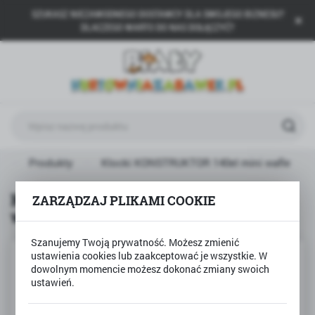
SZUKASZ NIEZAWODNEGO DOSTAWCY DLA SWOJEGO BIZNESU?
USTAWIENIA REGIONALNE
DLACZEGO WARTO DO NAS DOŁĄCZYĆ?
Lokalizacja
Polska
Język
polski
Waluta
a
Produkty
Klocki KONSTRUKTOR 140el mini wafle
Polski złoty (PLN)
Klocki KONSTRUKTOR 140el mini
ZARZĄDZAJ PLIKAMI COOKIE
wafle
ZAPISZ
Szanujemy Twoją prywatność. Możesz zmienić
ustawienia cookies lub zaakceptować je wszystkie. W
dowolnym momencie możesz dokonać zmiany swoich
ustawień.