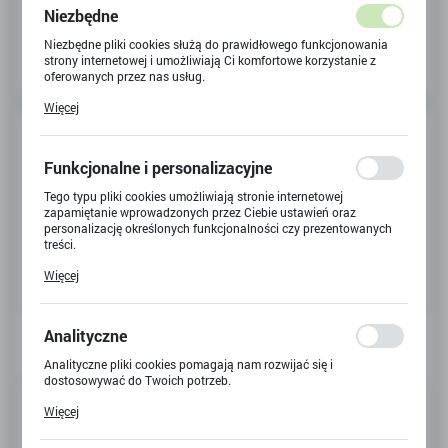
Niezbędne
Niezbędne pliki cookies służą do prawidłowego funkcjonowania
strony internetowej i umożliwiają Ci komfortowe korzystanie z
oferowanych przez nas usług.
Pliki cookies odpowiadają na podejmowane przez Ciebie działania
Więcej
w celu m.in. dostosowania Twoich ustawień preferencji
prywatności, logowania czy wypełniania formularzy. Dzięki plikom
cookies strona, z której korzystasz, może działać bez zakłóceń.
Funkcjonalne i personalizacyjne
Tego typu pliki cookies umożliwiają stronie internetowej
zapamiętanie wprowadzonych przez Ciebie ustawień oraz
personalizację określonych funkcjonalności czy prezentowanych
treści.
Dzięki tym plikom cookies możemy zapewnić Ci większy komfort
Więcej
korzystania z funkcjonalności naszej strony poprzez dopasowanie
jej do Twoich indywidualnych preferencji. Wyrażenie zgody na
funkcjonalne i personalizacyjne pliki cookies gwarantuje
dostępność większej ilości funkcji na stronie.
Analityczne
Analityczne pliki cookies pomagają nam rozwijać się i
dostosowywać do Twoich potrzeb.
Kod produktu:
902837
Cookies analityczne pozwalają na uzyskanie informacji w zakresie
Więcej
wykorzystywania witryny internetowej, miejsca oraz częstotliwości,
Kod EAN:
5903033902837
z jaką odwiedzane są nasze serwisy www. Dane pozwalają nam na