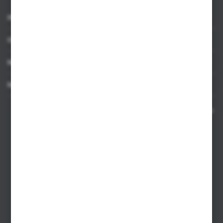
INFORMACJE
OBSŁUGA KLIENTA
MOJE KONTO
MASZ PYTANIE
Kontakt telefoniczny 8:00-17:00 w dni robocze oraz 8:00-14:00
w soboty
Dział sprzedaży internetowej
+48 533 677 055
Dział sprzedaży stacjonarnej
+48 745 57 35
Zakupy hurtowe
+48 793 612 067