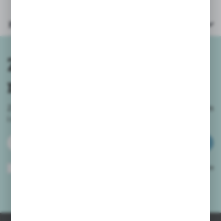
Parametry
Zapisz się do
newslettera
Zapisz się do newslettera na naszym sklepie internetowym
i
otrzymuj informacje o nowościach i promocjach.
ZAPISZ SIĘ
Wyrażam zgodę na otrzymywanie drogą elektroniczną na wskazany przeze
mnie adres e-mail informacji dotyczących usług świadczonych przez
Administratora. Zgoda może zostać cofnięta w każdym czasie.
Polityka
prywatności
*