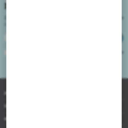
newslettera
Zapisz się do newslettera na naszym sklepie internetowym
i
otrzymuj informacje o nowościach i promocjach.
ZAPISZ SIĘ
Wyrażam zgodę na otrzymywanie drogą elektroniczną na wskazany przeze
mnie adres e-mail informacji dotyczących usług świadczonych przez
Administratora. Zgoda może zostać cofnięta w każdym czasie.
Polityka
prywatności
*
INFORMACJE
OBSŁUGA KLIENTA
MOJE KONTO