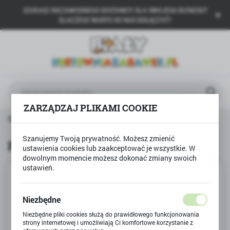
SZUKASZ NIEZAWODNEGO DOSTAWCY DLA SWOJEGO BIZNESU?
USTAWIENIA REGIONALNE
DLACZEGO WARTO DO NAS DOŁĄCZYĆ?
Lokalizacja
Polska
Język
polski
ZARZĄDZAJ PLIKAMI COOKIE
Waluta
Strona główna
Produkty
PIŁKA NOŻNA LASER
Polski złoty (PLN)
Szanujemy Twoją prywatność. Możesz zmienić
PIŁKA NOŻNA LASER
ustawienia cookies lub zaakceptować je wszystkie. W
dowolnym momencie możesz dokonać zmiany swoich
ZAPISZ
ustawień.
Niezbędne
Niezbędne pliki cookies służą do prawidłowego funkcjonowania
strony internetowej i umożliwiają Ci komfortowe korzystanie z