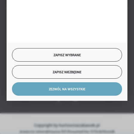
BEZPIECZNE PŁATNOŚCI
SZYBKA DOSTAWA
ZAPISZ WYBRANE
ZAPISZ NIEZBĘDNE
DOŁĄCZ DO NAS
ZEZWÓL NA WSZYSTKIE
Copyright by hurtowniazabawek.pl
Agencja interaktywna
[ti]
Powered by
2ClickShop®