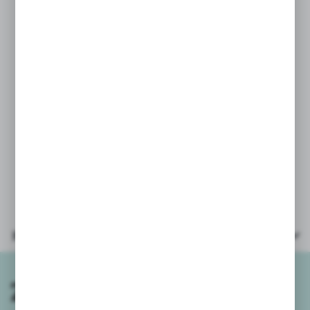
- rozmiar 5,
- szyta maszynowo,
- skóra syntetyczna.
Piłki wysyłamy niepompowane.
Parametry
Zapisz się do