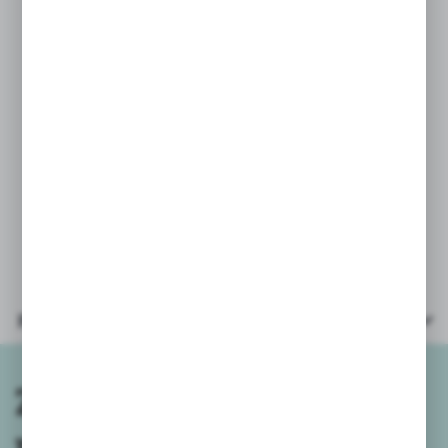
elementy - niebezpieczeństwo zadławienia, uduszenia.
Niezastosowanie się do zaleceń może narazić dziecko
na niebezpieczeństwo.
Opakowanie nie jest zabawką . Należy je usunąć
bądź przechowywać
miejscu niedostępnym dla dzieci . Należy zachować
etykietę w celu przestrzegania wymienionych środków
ostrożności oraz właściwego użytkowania zabawki
Parametry
Zapisz się do
newslettera