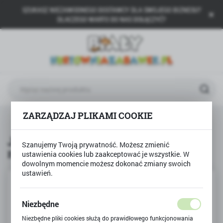
SZUKASZ NIEZAWODNEGO DOSTAWCY DLA SWOJEGO BIZNESU?
USTAWIENIA REGIONALNE
DLACZEGO WARTO DO NAS DOŁĄCZYĆ?
Lokalizacja
Polska
Język
polski
Waluta
ZARZĄDZAJ PLIKAMI COOKIE
Produkty
JAJKO DINOZAURA wykluwa się i rośnie
Polski złoty (PLN)
JAJKO DINOZAURA wykluwa się i
Szanujemy Twoją prywatność. Możesz zmienić
rośnie
ustawienia cookies lub zaakceptować je wszystkie. W
ZAPISZ
dowolnym momencie możesz dokonać zmiany swoich
ustawień.
Niezbędne
Niezbędne pliki cookies służą do prawidłowego funkcjonowania