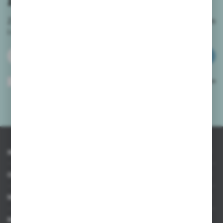
Zapisz się do newslettera na naszym sklepie internetowym
i
otrzymuj informacje o nowościach i promocjach.
ZAPISZ SIĘ
Wyrażam zgodę na otrzymywanie drogą elektroniczną na wskazany przeze
mnie adres e-mail informacji dotyczących usług świadczonych przez
Administratora. Zgoda może zostać cofnięta w każdym czasie.
Polityka
prywatności
*
INFORMACJE
OBSŁUGA KLIENTA
MOJE KONTO
MASZ PYTANIE