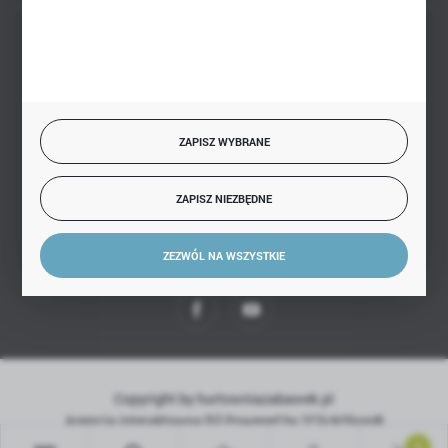
BEZPIECZNE PŁATNOŚCI
ZAPISZ WYBRANE
SZYBKA DOSTAWA
ZAPISZ NIEZBĘDNE
ZEZWÓL NA WSZYSTKIE
DOŁĄCZ DO NAS
Copyright by hurtowniazabawek.pl
Agencja interaktywna
[ti]
Powered by
2ClickShop®
0