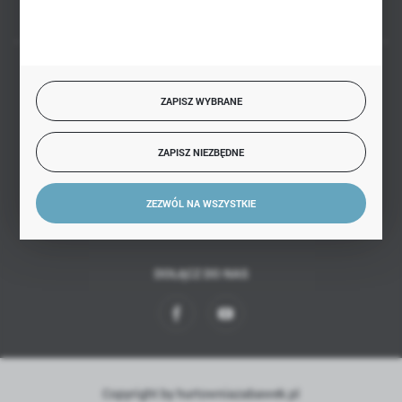
BEZPIECZNE PŁATNOŚCI
ZAPISZ WYBRANE
ZAPISZ NIEZBĘDNE
SZYBKA DOSTAWA
ZEZWÓL NA WSZYSTKIE
DOŁĄCZ DO NAS
Copyright by hurtowniazabawek.pl