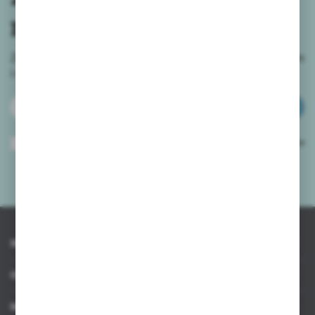
newslettera
Zapisz się do newslettera na naszym sklepie internetowym
i
otrzymuj informacje o nowościach i promocjach.
ZAPISZ SIĘ
Wyrażam zgodę na otrzymywanie drogą elektroniczną na wskazany przeze
mnie adres e-mail informacji dotyczących usług świadczonych przez
Administratora. Zgoda może zostać cofnięta w każdym czasie.
Polityka
prywatności
*
INFORMACJE
OBSŁUGA KLIENTA
MOJE KONTO