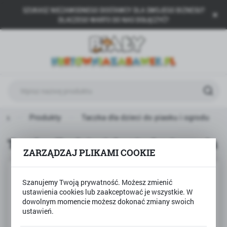
SZUKASZ NIEZAWODNEGO DOSTAWCY DLA SWOJEGO BIZNESU?
USTAWIENIA REGIONALNE
DLACZEGO WARTO DO NAS DOŁĄCZYĆ?
Lokalizacja
Polska
Język
polski
Waluta
wna
Produkty
Taczka dla dzieci do piasku i ogrodu
Polski złoty (PLN)
Taczka dla dzieci do piasku i ogrodu
ZARZĄDZAJ PLIKAMI COOKIE
ZAPISZ
Szanujemy Twoją prywatność. Możesz zmienić
ustawienia cookies lub zaakceptować je wszystkie. W
dowolnym momencie możesz dokonać zmiany swoich
ustawień.