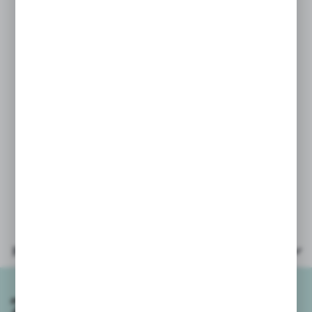
Ze względu na zautomatyzowany
system obsługi zamówień, od razu
przy zakupie prosimy o podanie
koloru/wzoru, który Państwo wybrali
w wiadomości do zamówienia.
Podanie takich danych w osobnej
wiadomości nie gwarantuje wysyłki
wybranego koloru/wzoru.
Przy zamówieniach powyżej 2szt
wysyłamy mix kolorów/wzorów.
Parametry
Zapisz się do