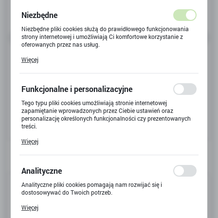
Niezbędne
Niezbędne pliki cookies służą do prawidłowego funkcjonowania
strony internetowej i umożliwiają Ci komfortowe korzystanie z
oferowanych przez nas usług.
Pliki cookies odpowiadają na podejmowane przez Ciebie działania
Więcej
w celu m.in. dostosowania Twoich ustawień preferencji
prywatności, logowania czy wypełniania formularzy. Dzięki plikom
cookies strona, z której korzystasz, może działać bez zakłóceń.
Funkcjonalne i personalizacyjne
Tego typu pliki cookies umożliwiają stronie internetowej
zapamiętanie wprowadzonych przez Ciebie ustawień oraz
personalizację określonych funkcjonalności czy prezentowanych
treści.
Dzięki tym plikom cookies możemy zapewnić Ci większy komfort
Więcej
korzystania z funkcjonalności naszej strony poprzez dopasowanie
jej do Twoich indywidualnych preferencji. Wyrażenie zgody na
funkcjonalne i personalizacyjne pliki cookies gwarantuje
dostępność większej ilości funkcji na stronie.
Analityczne
Kod produktu:
L-6840
Analityczne pliki cookies pomagają nam rozwijać się i
dostosowywać do Twoich potrzeb.
Kod EAN:
5900741570075
Cookies analityczne pozwalają na uzyskanie informacji w zakresie
Więcej
wykorzystywania witryny internetowej, miejsca oraz częstotliwości,
Dostępny