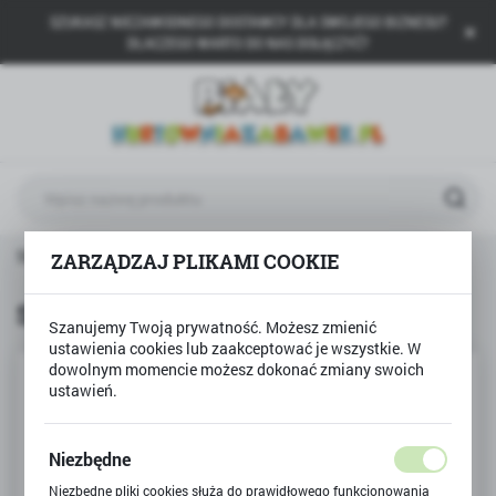
SZUKASZ NIEZAWODNEGO DOSTAWCY DLA SWOJEGO BIZNESU?
USTAWIENIA REGIONALNE
DLACZEGO WARTO DO NAS DOŁĄCZYĆ?
Lokalizacja
Polska
Język
polski
Waluta
Strona główna
Produkty
Skakanka z licznikiem
ZARZĄDZAJ PLIKAMI COOKIE
Polski złoty (PLN)
Skakanka z licznikiem
Szanujemy Twoją prywatność. Możesz zmienić
ZAPISZ
ustawienia cookies lub zaakceptować je wszystkie. W
dowolnym momencie możesz dokonać zmiany swoich
ustawień.
Niezbędne
Niezbędne pliki cookies służą do prawidłowego funkcjonowania