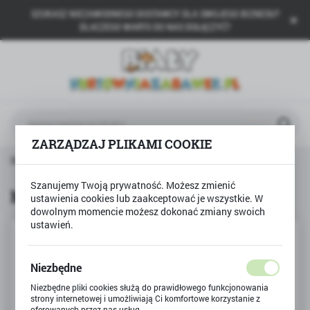
SZUKASZ NIEZAWODNEGO DOSTAWCY DLA SWOJEGO BIZNESU?
USTAWIENIA REGIONALNE
DLACZEGO WARTO DO NAS DOŁĄCZYĆ?
Lokalizacja
Polska
Język
polski
ZARZĄDZAJ PLIKAMI COOKIE
Waluta
Strona główna
Produkty
MAGNES MATRIOSZKA
Polski złoty (PLN)
Szanujemy Twoją prywatność. Możesz zmienić
MAGNES MATRIOSZKA
ustawienia cookies lub zaakceptować je wszystkie. W
dowolnym momencie możesz dokonać zmiany swoich
ZAPISZ
ustawień.
Niezbędne
Niezbędne pliki cookies służą do prawidłowego funkcjonowania
strony internetowej i umożliwiają Ci komfortowe korzystanie z
oferowanych przez nas usług.