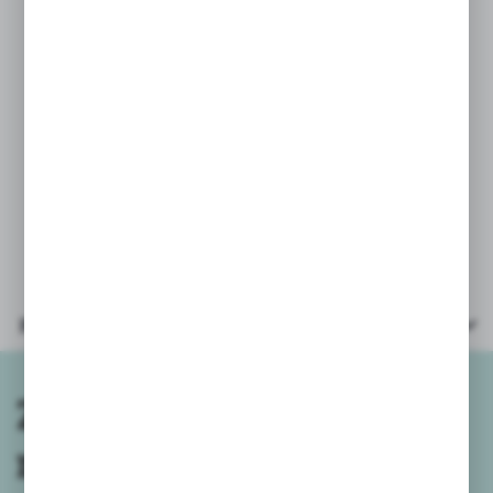
* wielkość 5cm
Ze względu na różnorodność pakowania
oraz dostaw - nie oferujemy możliwości
wyboru konkretnego wzoru.
Prezentowana metalowa plansza jest częścią
ekspozycji i nie stanowi przedmiotu
sprzedaży
Parametry
Zapisz się do
newslettera