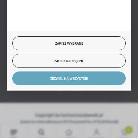
BEZPIECZNE PŁATNOŚCI
SZYBKA DOSTAWA
ZAPISZ WYBRANE
ZAPISZ NIEZBĘDNE
DOŁĄCZ DO NAS
ZEZWÓL NA WSZYSTKIE
Copyright by hurtowniazabawek.pl
Agencja interaktywna
[ti]
Powered by
2ClickShop®
0