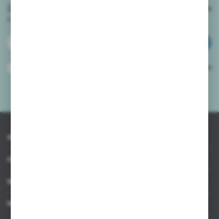
Zapisz się do newslettera na naszym sklepie internetowym
i
otrzymuj informacje o nowościach i promocjach.
ZAPISZ SIĘ
Wyrażam zgodę na otrzymywanie drogą elektroniczną na wskazany przeze
mnie adres e-mail informacji dotyczących usług świadczonych przez
Administratora. Zgoda może zostać cofnięta w każdym czasie.
Polityka
prywatności
*
INFORMACJE
OBSŁUGA KLIENTA
MOJE KONTO
MASZ PYTANIE