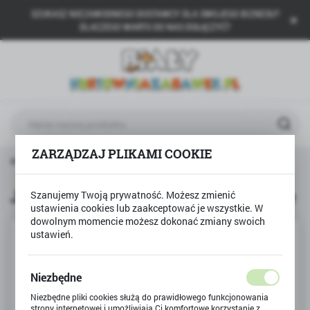
SZUKASZ NIEZAWODNEGO DOSTAWCY DLA SWOJEGO BIZNESU?
USTAWIENIA REGIONALNE
DLACZEGO WARTO DO NAS DOŁĄCZYĆ?
Lokalizacja
Polska
Język
polski
ZARZĄDZAJ PLIKAMI COOKIE
Waluta
ówna
Produkty
JAJKO Z SOWĄ wykluwa się i rośnie
Polski złoty (PLN)
JAJKO Z SOWĄ wykluwa się i rośnie
Szanujemy Twoją prywatność. Możesz zmienić
ustawienia cookies lub zaakceptować je wszystkie. W
ZAPISZ
dowolnym momencie możesz dokonać zmiany swoich
ustawień.
Niezbędne
Niezbędne pliki cookies służą do prawidłowego funkcjonowania
strony internetowej i umożliwiają Ci komfortowe korzystanie z