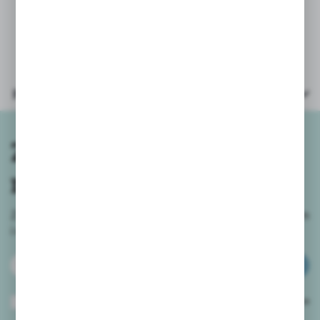
Parametry
Zapisz się do
newslettera
Zapisz się do newslettera na naszym sklepie internetowym
i
otrzymuj informacje o nowościach i promocjach.
ZAPISZ SIĘ
Wyrażam zgodę na otrzymywanie drogą elektroniczną na wskazany przeze
mnie adres e-mail informacji dotyczących usług świadczonych przez