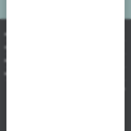
Administratora. Zgoda może zostać cofnięta w każdym czasie.
Polityka
prywatności
*
INFORMACJE
OBSŁUGA KLIENTA
MOJE KONTO
MASZ PYTANIE
Kontakt telefoniczny 8:00-17:00 w dni robocze oraz 8:00-14:00
w soboty
Dział sprzedaży internetowej
+48 533 677 055
Dział sprzedaży stacjonarnej
+48 745 57 35