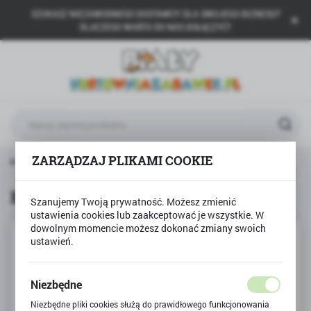
SZUKASZ NIEZAWODNEGO DOSTAWCY DLA SWOJEGO BIZNESU?
USTAWIENIA REGIONALNE
DLACZEGO WARTO DO NAS DOŁĄCZYĆ?
Lokalizacja
Polska
Język
polski
Waluta
ZARZĄDZAJ PLIKAMI COOKIE
ona główna
Produkty
BADMINTON rakietki zestaw
Polski złoty (PLN)
BADMINTON rakietki zestaw
Szanujemy Twoją prywatność. Możesz zmienić
ustawienia cookies lub zaakceptować je wszystkie. W
ZAPISZ
dowolnym momencie możesz dokonać zmiany swoich
ustawień.
Niezbędne
Niezbędne pliki cookies służą do prawidłowego funkcjonowania