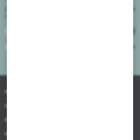
Zapisz się do newslettera na naszym sklepie internetowym
i
otrzymuj informacje o nowościach i promocjach.
ZAPISZ SIĘ
Wyrażam zgodę na otrzymywanie drogą elektroniczną na wskazany przeze
mnie adres e-mail informacji dotyczących usług świadczonych przez
Administratora. Zgoda może zostać cofnięta w każdym czasie.
Polityka
prywatności
*
INFORMACJE
OBSŁUGA KLIENTA
MOJE KONTO
MASZ PYTANIE