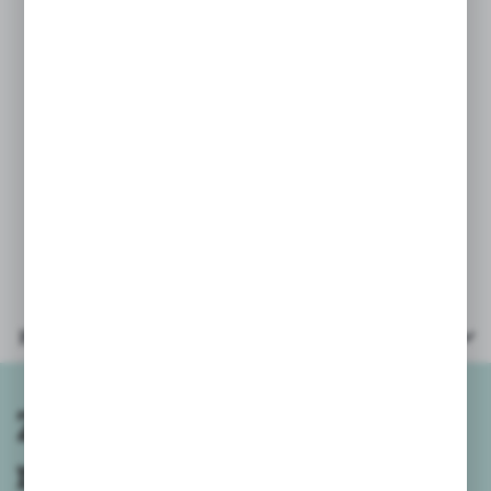
Podanie takich danych w osobnej
wiadomości nie gwarantuje wysyłki
wybranego koloru/wzoru.
Przy zamówieniach powyżej 5szt
wysyłamy mix kolorów/wzorów.
Parametry
Zapisz się do
newslettera