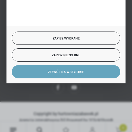
BEZPIECZNE PŁATNOŚCI
ZAPISZ WYBRANE
SZYBKA DOSTAWA
ZAPISZ NIEZBĘDNE
ZEZWÓL NA WSZYSTKIE
DOŁĄCZ DO NAS
Copyright by hurtowniazabawek.pl
Agencja interaktywna
[ti]
Powered by
2ClickShop®
0