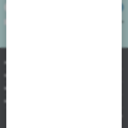
ZAPISZ SIĘ
Wyrażam zgodę na otrzymywanie drogą elektroniczną na wskazany przeze
mnie adres e-mail informacji dotyczących usług świadczonych przez
Administratora. Zgoda może zostać cofnięta w każdym czasie.
Polityka
prywatności
*
INFORMACJE
OBSŁUGA KLIENTA
MOJE KONTO
MASZ PYTANIE
Kontakt telefoniczny 8:00-17:00 w dni robocze oraz 8:00-14:00
w soboty