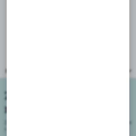
* wiek:3+
Parametry
Zapisz się do
newslettera
Zapisz się do newslettera na naszym sklepie internetowym
i
otrzymuj informacje o nowościach i promocjach.