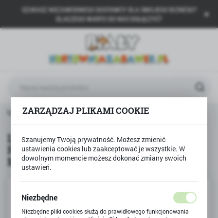
SZUKASZ NIEZAWODNEGO DOSTAWCY DLA SWOJEGO BIZNESU?
USTAWIENIA REGIONALNE
DLACZEGO WARTO DO NAS DOŁĄCZYĆ?
Lokalizacja
Polska
Język
polski
Waluta
ZARZĄDZAJ PLIKAMI COOKIE
KŁADANKA PRZEPLATANKA pętla motoryczna MONTESSORI
Polski złoty (PLN)
LABIRYNT UKŁADANKA
Szanujemy Twoją prywatność. Możesz zmienić
PRZEPLATANKA pętla motoryczna
ustawienia cookies lub zaakceptować je wszystkie. W
ZAPISZ
dowolnym momencie możesz dokonać zmiany swoich
MONTESSORI
ustawień.
Niezbędne
Niezbędne pliki cookies służą do prawidłowego funkcjonowania