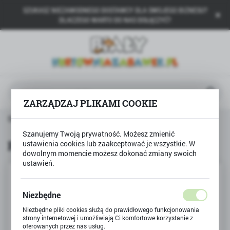
SZUKASZ NIEZAWODNEGO DOSTAWCY DLA SWOJEGO BIZNESU?
USTAWIENIA REGIONALNE
DLACZEGO WARTO DO NAS DOŁĄCZYĆ?
Lokalizacja
Polska
Język
polski
ZARZĄDZAJ PLIKAMI COOKIE
Waluta
Strona główna
Produkty
PIŁKA NOŻNA LASER
Polski złoty (PLN)
Szanujemy Twoją prywatność. Możesz zmienić
PIŁKA NOŻNA LASER
ustawienia cookies lub zaakceptować je wszystkie. W
dowolnym momencie możesz dokonać zmiany swoich
ZAPISZ
ustawień.
Niezbędne
Niezbędne pliki cookies służą do prawidłowego funkcjonowania
strony internetowej i umożliwiają Ci komfortowe korzystanie z
oferowanych przez nas usług.