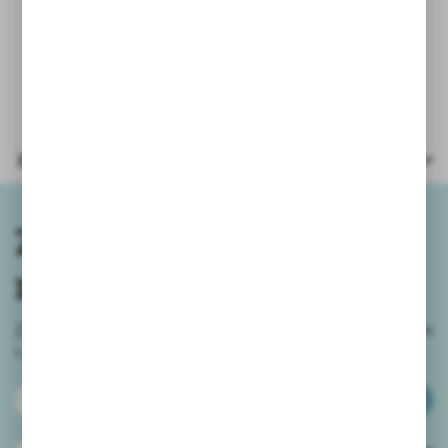
wzoru. Ze względu na różnorodność
pakowania i dostaw - nie oferujemy
możliwości wyboru wzoru.
Parametry
Zapisz się do
newslettera
Zapisz się do newslettera na naszym sklepie internetowym
i
otrzymuj informacje o nowościach i promocjach.
ZAPISZ SIĘ