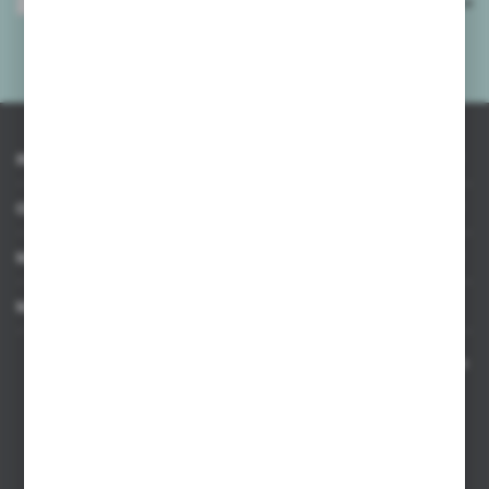
Wyrażam zgodę na otrzymywanie drogą elektroniczną na wskazany przeze
mnie adres e-mail informacji dotyczących usług świadczonych przez
Administratora. Zgoda może zostać cofnięta w każdym czasie.
Polityka
prywatności
*
INFORMACJE
OBSŁUGA KLIENTA
MOJE KONTO
MASZ PYTANIE
Kontakt telefoniczny 8:00-17:00 w dni robocze oraz 8:00-14:00
w soboty
Dział sprzedaży internetowej
+48 533 677 055
Dział sprzedaży stacjonarnej