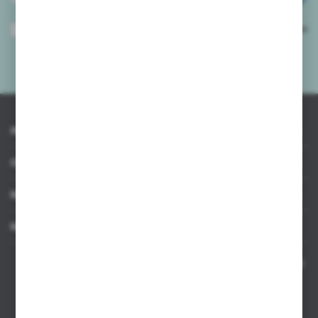
Wyrażam zgodę na otrzymywanie drogą elektroniczną na wskazany przeze
mnie adres e-mail informacji dotyczących usług świadczonych przez
Administratora. Zgoda może zostać cofnięta w każdym czasie.
Polityka
prywatności
*
INFORMACJE
OBSŁUGA KLIENTA
MOJE KONTO
MASZ PYTANIE
Kontakt telefoniczny 8:00-17:00 w dni robocze oraz 8:00-14:00
w soboty
Dział sprzedaży internetowej