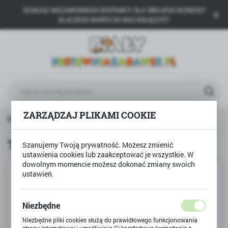
SZUKASZ NIEZAWODNEGO DOSTAWCY DLA SWOJEGO BIZNESU?
USTAWIENIA REGIONALNE
DLACZEGO WARTO DO NAS DOŁĄCZYĆ?
Lokalizacja
Polska
Język
polski
Waluta
ZARZĄDZAJ PLIKAMI COOKIE
na główna
Produkty
Trąbka do roweru z uchwytem
Polski złoty (PLN)
Trąbka do roweru z uchwytem
Szanujemy Twoją prywatność. Możesz zmienić
ustawienia cookies lub zaakceptować je wszystkie. W
ZAPISZ
dowolnym momencie możesz dokonać zmiany swoich
ustawień.
Niezbędne
Niezbędne pliki cookies służą do prawidłowego funkcjonowania