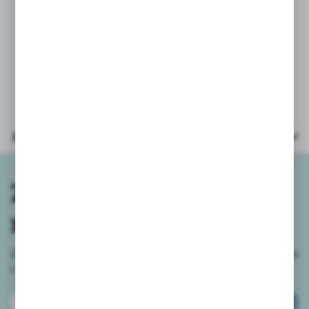
Parametry
Zapisz się do
newslettera
Zapisz się do newslettera na naszym sklepie internetowym
i
otrzymuj informacje o nowościach i promocjach.
ZAPISZ SIĘ