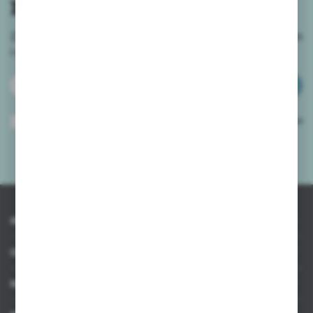
newslettera
Zapisz się do newslettera na naszym sklepie internetowym
i
otrzymuj informacje o nowościach i promocjach.
ZAPISZ SIĘ
Wyrażam zgodę na otrzymywanie drogą elektroniczną na wskazany przeze
mnie adres e-mail informacji dotyczących usług świadczonych przez
Administratora. Zgoda może zostać cofnięta w każdym czasie.
Polityka
prywatności
*
INFORMACJE
OBSŁUGA KLIENTA
MOJE KONTO