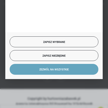
BEZPIECZNE PŁATNOŚCI
SZYBKA DOSTAWA
ZAPISZ WYBRANE
ZAPISZ NIEZBĘDNE
DOŁĄCZ DO NAS
ZEZWÓL NA WSZYSTKIE
Copyright by hurtowniazabawek.pl
Agencja interaktywna
[ti]
Powered by
2ClickShop®