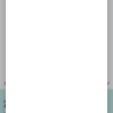
PARAMETRY:
* piesek wielkość - wys. 12,5cm,
długość 13cm,
* śrubokręt wielkość: 8cm.
* wiek: 3+
* opakowanie: woreczek z przewieszką
Parametry
Zapisz się do