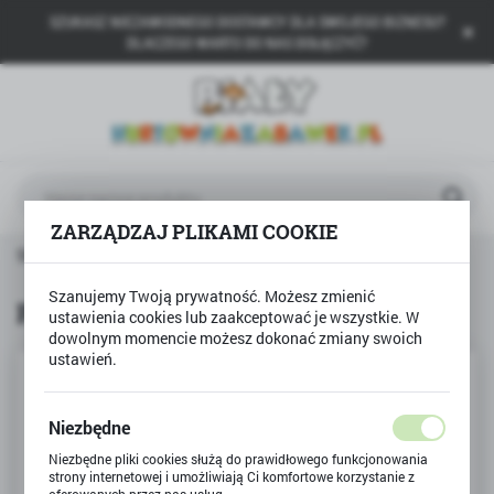
SZUKASZ NIEZAWODNEGO DOSTAWCY DLA SWOJEGO BIZNESU?
USTAWIENIA REGIONALNE
DLACZEGO WARTO DO NAS DOŁĄCZYĆ?
Lokalizacja
Polska
Język
polski
ZARZĄDZAJ PLIKAMI COOKIE
Waluta
Strona główna
Produkty
Piesek do skręcania
Polski złoty (PLN)
Szanujemy Twoją prywatność. Możesz zmienić
Piesek do skręcania
ustawienia cookies lub zaakceptować je wszystkie. W
dowolnym momencie możesz dokonać zmiany swoich
ZAPISZ
ustawień.
Niezbędne
Niezbędne pliki cookies służą do prawidłowego funkcjonowania
strony internetowej i umożliwiają Ci komfortowe korzystanie z